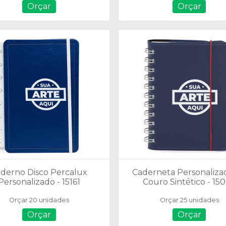
Orçar
Orçar
derno Disco Percalux
Caderneta Personaliza
Personalizado - 15161
Couro Sintético - 15
Orçar 20 unidades
Orçar 25 unidades
Orçar
Orçar