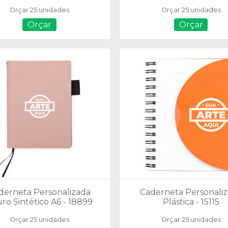
Tam.: 14 x 9 cm
Orçar 25 unidades
Orçar 25 unidades
Orçar
Orçar
derneta Personalizada
Caderneta Personali
ro Sintético A6 - 18899
Plástica - 15115
Orçar 25 unidades
Orçar 25 unidades