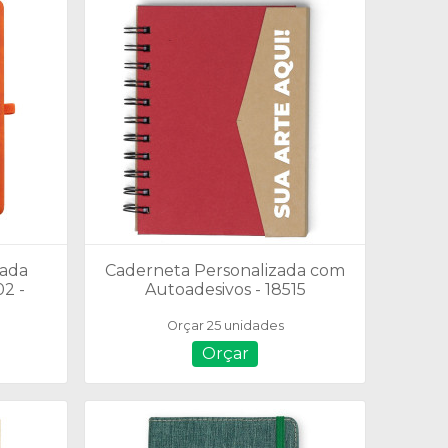
zada
Caderneta Personalizada com
2 -
Autoadesivos - 18515
 21x15
Orçar 25 unidades
Orçar