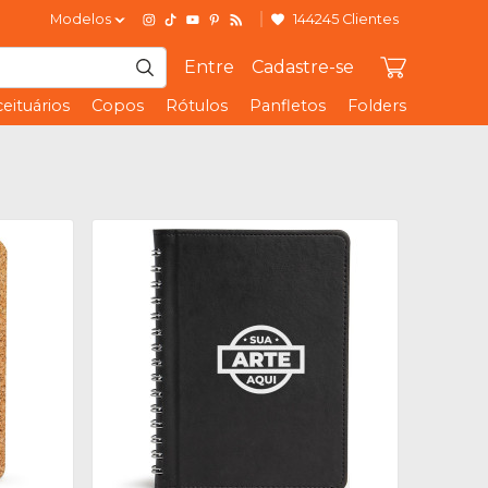
Modelos
144245 Clientes
Entre
Cadastre-se
eituários
Copos
Rótulos
Panfletos
Folders