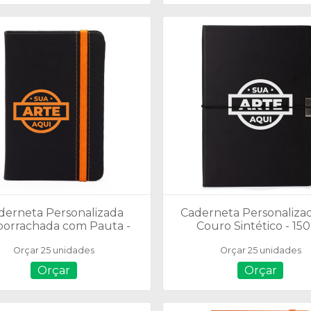
derneta Personalizada
Caderneta Personaliza
orrachada com Pauta -
Couro Sintético - 15
15052
Orçar 25 unidades
Orçar 25 unidades
Orçar
Orçar