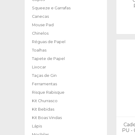
Squeeze e Garrafas
Canecas
Mouse Pad
Chinelos
Réguas de Papel
Toalhas
Tapete de Papel
Lixocar
Taças de Gin
Ferramentas
Risque Rabisque
Kit Churrasco
Kit Bebidas
Kit Boas Vindas
Cade
Lápis
PU - 
Mochilas