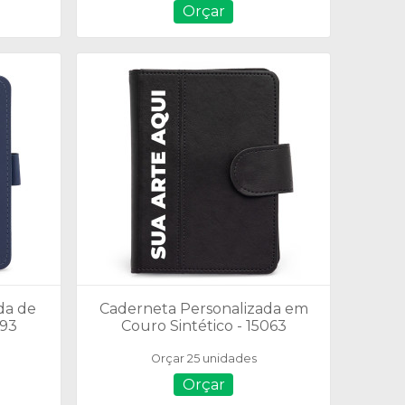
Orçar
da de
Caderneta Personalizada em
093
Couro Sintético - 15063
Orçar 25 unidades
Orçar