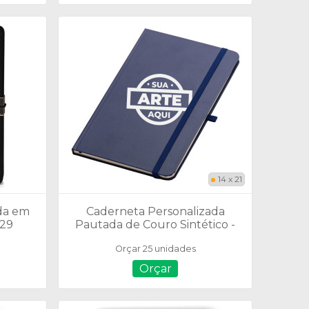
14 x 21
da em
Caderneta Personalizada
029
Pautada de Couro Sintético -
14728P
Orçar 25 unidades
Orçar