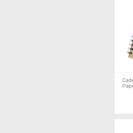
Cade
Pape