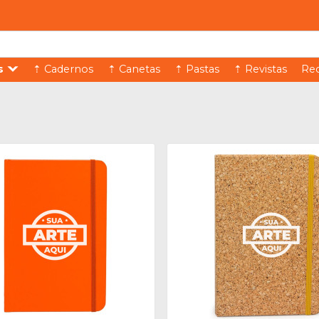
s
⇡ Cadernos
⇡ Canetas
⇡ Pastas
⇡ Revistas
Rec