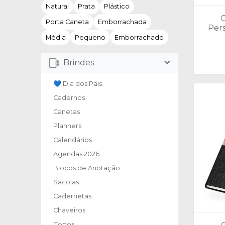
Natural
Prata
Plástico
Porta Caneta
Emborrachada
Pers
Média
Pequeno
Emborrachado
Brindes
💙 Dia dos Pais
Cadernos
Canetas
Planners
Calendários
Agendas 2026
Blocos de Anotação
Sacolas
Cadernetas
Chaveiros
Copos