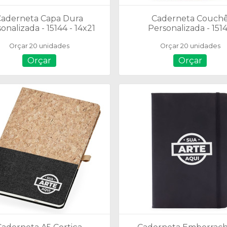
Caderneta Capa Dura
Caderneta Couch
onalizada - 15144 - 14x21
Personalizada - 151
cm
Orçar 20 unidades
Orçar 20 unidades
Orçar
Orçar