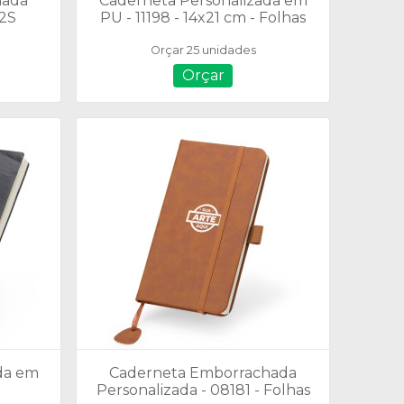
hada
Caderneta Personalizada em
52S
PU - 11198 - 14x21 cm - Folhas
C/ Pauta
Orçar 25 unidades
Orçar
da em
Caderneta Emborrachada
Personalizada - 08181 - Folhas