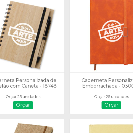
rneta Personalizada de
Caderneta Personali
lão com Caneta - 18748
Emborrachada - 0300
Folhas S/ Pauta - Tam.:
Orçar 25 unidades
Orçar 25 unidades
cm
Orçar
Orçar