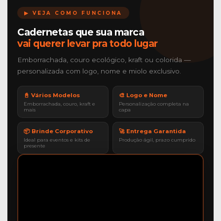
▶ VEJA COMO FUNCIONA
Cadernetas que sua marca
vai querer levar pra todo lugar
Emborrachada, couro ecológico, kraft ou colorida —
personalizada com logo, nome e miolo exclusivo.
📓 Vários Modelos
🎨 Logo e Nome
Emborrachada, couro, kraft e
Personalização completa na
mais
capa
📦 Brinde Corporativo
🚀 Entrega Garantida
Ideal para eventos e kits de
Produção ágil, prazo cumprido
presente