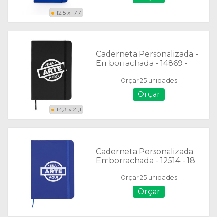
12,5 x 17,7
Caderneta Personalizada -
Emborrachada - 14869 -
14,3 X 21,1 cm - Folhas
Orçar 25 unidades
Pautadas
Orçar
14,3 x 21,1
Caderneta Personalizada
Emborrachada - 12514 - 18
x 13 cm - COM PAUTA
Orçar 25 unidades
Orçar