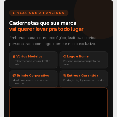
▶ VEJA COMO FUNCIONA
Cadernetas que sua marca
vai querer levar pra todo lugar
Emborrachada, couro ecológico, kraft ou colorida —
personalizada com logo, nome e miolo exclusivo.
📓 Vários Modelos
🎨 Logo e Nome
Emborrachada, couro, kraft e
Personalização completa na
mais
capa
📦 Brinde Corporativo
🚀 Entrega Garantida
Ideal para eventos e kits de
Produção ágil, prazo cumprido
presente