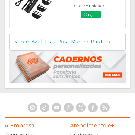
Recarregável - 01518B
Orçar 5 unidades
Orçar
Verde
Azul
Lilás
Rosa
Marfim
Pautado
A Empresa
Atendimento e+
Quem Somos
Fale Conosco