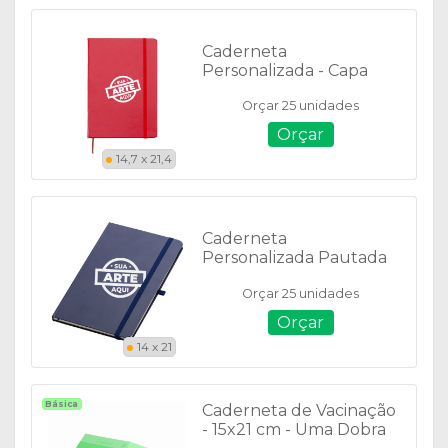
Caderneta
Personalizada - Capa
Couro Sintético - Tam: 21
Orçar 25 unidades
x 14 cm - Sem Pauta -
03005
Orçar
14,7 x 21,4
Caderneta
Personalizada Pautada
de Couro Sintético -
Orçar 25 unidades
14728P
Orçar
14 x 21
Básica
Caderneta de Vacinação
- 15x21 cm - Uma Dobra