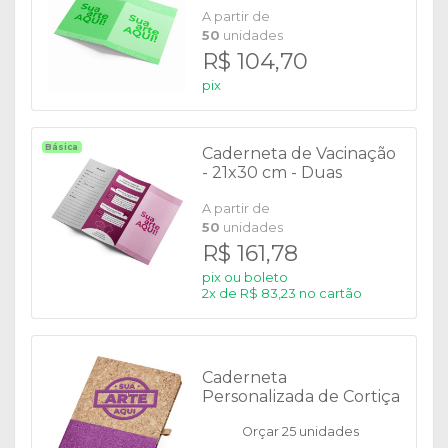
A partir de
50
unidades
R$ 104,70
pix
Básica
Caderneta de Vacinação
- 21x30 cm - Duas
Dobras
A partir de
50
unidades
R$ 161,78
pix ou boleto
2x de R$ 83,23 no cartão
Caderneta
Personalizada de Cortiça
Tam. A5 - P@18712
Orçar 25 unidades