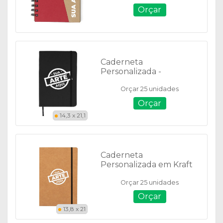
Orçar
Caderneta
Personalizada -
Emborrachada - 14869 -
Orçar 25 unidades
14,3 X 21,1 cm - Folhas
Pautadas
Orçar
14,3 x 21,1
Caderneta
Personalizada em Kraft
Quadriculado - 03013Q
Orçar 25 unidades
Orçar
13,8 x 21