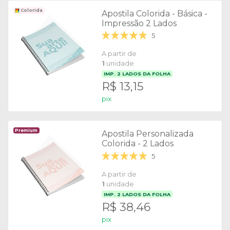
Colorida
Apostila Colorida - Básica -
Impressão 2 Lados
5
A partir de
1
unidade
IMP.
2
LADOS DA FOLHA
R$ 13,15
pix
Premium
Apostila Personalizada
Colorida - 2 Lados
5
A partir de
1
unidade
IMP.
2
LADOS DA FOLHA
R$ 38,46
pix