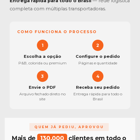
Entrega rápida para todo o Brasil
— rede logística
completa com múltiplas transportadoras.
COMO FUNCIONA O PROCESSO
1
2
Escolha a opção
Configure o pedido
P&B, colorida ou premium
Páginas e quantidade
3
4
Envie o PDF
Receba seu pedido
Arquivo fechado direto no
Entrega rápida para todo o
site
Brasil
QUEM JÁ PEDIU, APROVOU
Mais de
130.000
clientes em todo o