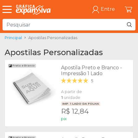
Entre
Principal
Apostilas Personalizadas
Apostilas Personalizadas
Preto e Branco
Apostila Preto e Branco -
Impressão 1 Lado
5
A partir de
1
unidade
IMP.
1
LADO DA FOLHA
R$ 12,84
pix
Preto e Branco