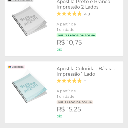
Apostila Preto e Branco -
Impressão 2 Lados
4.8
A partir de
1
unidade
IMP.
2
LADOS DA FOLHA
R$ 10,75
pix
Colorida
Apostila Colorida - Básica -
Impressão 1 Lado
5
A partir de
1
unidade
IMP.
1
LADO DA FOLHA
R$ 15,25
pix