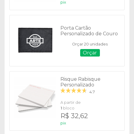
pix
Porta Cartão
Personalizado de Couro
Sintético - 13643
Orçar 20 unidades
Orçar
Risque Rabisque
Personalizado
4.7
A partir de
1
bloco
R$ 32,62
pix