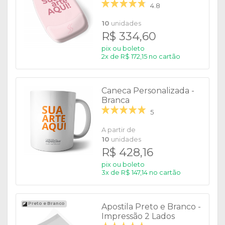
Retangular com Apoio
4.8
10
unidades
R$ 334,60
pix ou boleto
2x de R$ 172,15 no cartão
Caneca Personalizada -
Branca
5
A partir de
10
unidades
R$ 428,16
pix ou boleto
3x de R$ 147,14 no cartão
Preto e Branco
Apostila Preto e Branco -
Impressão 2 Lados