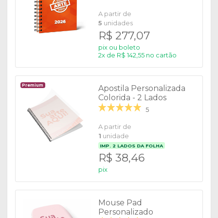
A partir de
5
unidades
R$ 277,07
pix ou boleto
2x de R$ 142,55 no cartão
Premium
Apostila Personalizada
Colorida - 2 Lados
5
A partir de
1
unidade
IMP.
2
LADOS DA FOLHA
R$ 38,46
pix
Mouse Pad
Personalizado