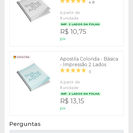
4.8
A partir de
1
unidade
IMP.
2
LADOS DA FOLHA
R$ 10,75
pix
Colorida
Apostila Colorida - Básica
- Impressão 2 Lados
5
A partir de
1
unidade
IMP.
2
LADOS DA FOLHA
R$ 13,15
pix
Perguntas