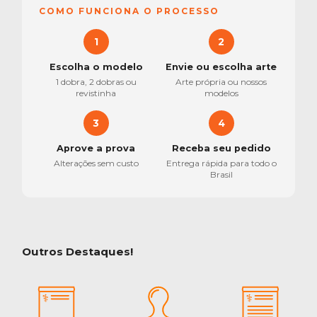
COMO FUNCIONA O PROCESSO
1
2
Escolha o modelo
Envie ou escolha arte
1 dobra, 2 dobras ou
Arte própria ou nossos
revistinha
modelos
3
4
Aprove a prova
Receba seu pedido
Alterações sem custo
Entrega rápida para todo o
Brasil
Outros Destaques!