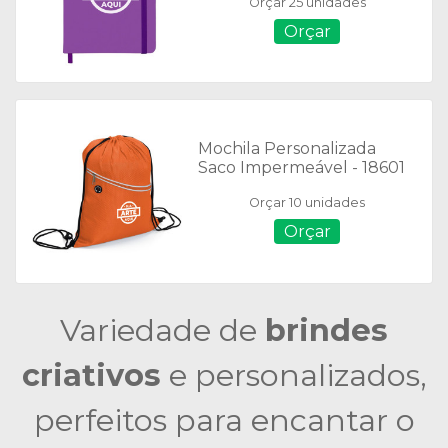
Orçar 25 unidades
S/Pauta - Tam.: 13,3 x 17,7
cm
Orçar
Mochila Personalizada
Saco Impermeável - 18601
Orçar 10 unidades
Orçar
Variedade de
brindes
criativos
e personalizados,
perfeitos para encantar o