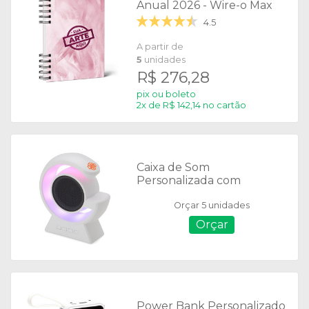
Anual 2026 - Wire-o Max
4.5
A partir de
5
unidades
R$ 276,28
pix ou boleto
2x de R$ 142,14 no cartão
Caixa de Som
Personalizada com
Luminária - 06092
Orçar 5 unidades
Orçar
Power Bank Personalizado