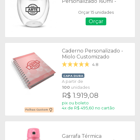
Personalizado 160ml -
06096
Orçar 15 unidades
Orçar
Caderno Personalizado -
Miolo Customizado
4.8
CAPA DURA
A partir de
100
unidades
R$ 1.919,08
pix ou boleto
4x de R$ 495,60 no cartão
Folhas Custom
Garrafa Térmica