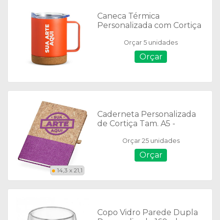
Caneca Térmica
Personalizada com Cortiça
de 400ml - 18838
Orçar 5 unidades
Orçar
Caderneta Personalizada
de Cortiça Tam. A5 -
P@18712
Orçar 25 unidades
Orçar
14,3 x 21,1
Copo Vidro Parede Dupla