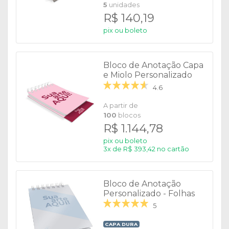
5
unidades
R$ 140,19
pix ou boleto
Bloco de Anotação Capa
e Miolo Personalizado
4.6
A partir de
100
blocos
R$ 1.144,78
pix ou boleto
3x de R$ 393,42 no cartão
Bloco de Anotação
Personalizado - Folhas
Brancas
5
CAPA DURA