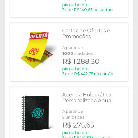
pix ou boleto
2x de R$ 140,65 no cartão
Cartaz de Ofertas e
Promoções
A partir de
1000
unidades
R$ 1.288,30
pix ou boleto
3x de R$ 442,75 no cartão
Agenda Holográfica
Personalizada Anual
2026
A partir de
5
unidades
R$ 275,65
pix ou boleto
2x de R$ 141,82 no cartão