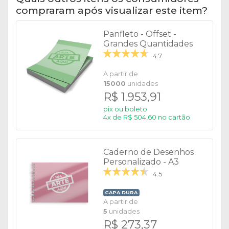
compraram após visualizar este item?
Panfleto - Offset -
Grandes Quantidades
4.7
A partir de
15000
unidades
R$ 1.953,91
pix ou boleto
4x de R$ 504,60 no cartão
Caderno de Desenhos
Personalizado - A3
4.5
CAPA DURA
A partir de
5
unidades
R$ 273,37