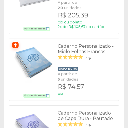
A partir de
20
unidades
R$ 205,39
pix ou boleto
2x de R$ 105,67 no cartão
Folhas Brancas
Caderno Personalizado -
Miolo Folhas Brancas
4.9
CAPA DURA
A partir de
5
unidades
R$ 74,57
pix
Folhas Brancas
Caderno Personalizado
de Capa Dura - Pautado
4.9