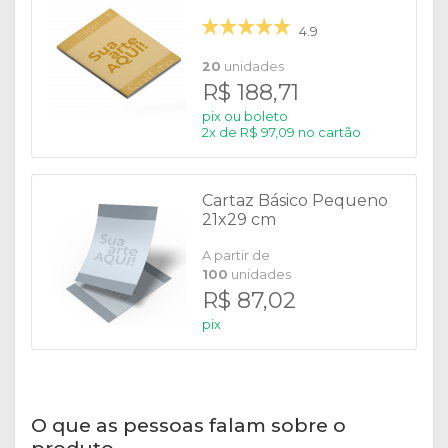
4.9
20
unidades
R$ 188,71
pix ou boleto
2x de R$ 97,09 no cartão
Cartaz Básico Pequeno
21x29 cm
A partir de
100
unidades
R$ 87,02
pix
O que as pessoas falam sobre o
produto