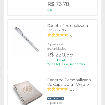
R$ 76,78
pix
Caneta Personalizada
BIS - 1288
5
A partir de
50
unidades
R$ 220,99
pix ou boleto
2x de R$ 113,70 no cartão
Caderno Personalizado
de Capa Dura - Wire-o
Max
4.7
CAPA DURA
A partir de