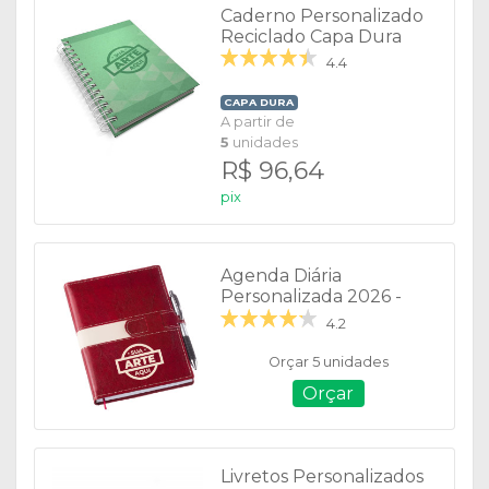
Caderno Personalizado
Reciclado Capa Dura
4.4
CAPA DURA
A partir de
5
unidades
R$ 96,64
pix
Agenda Diária
Personalizada 2026 -
Fecho e Suporte de
4.2
Caneta
Orçar 5 unidades
Orçar
Livretos Personalizados