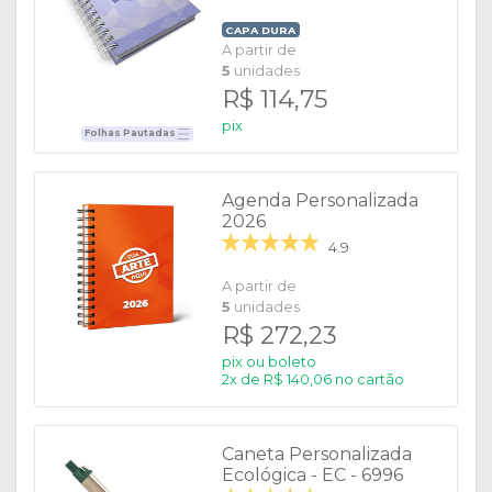
CAPA DURA
A partir de
5
unidades
R$ 114,75
pix
Folhas Pautadas
Agenda Personalizada
2026
4.9
A partir de
5
unidades
R$ 272,23
pix ou boleto
2x de R$ 140,06 no cartão
Caneta Personalizada
Ecológica - EC - 6996