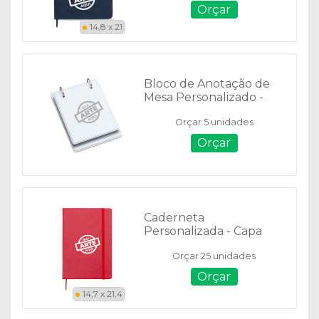
Orçar
14,8 x 21
Bloco de Anotação de
Mesa Personalizado -
14182
Orçar 5 unidades
Orçar
Caderneta
Personalizada - Capa
Couro Sintético - Tam: 21
Orçar 25 unidades
x 14 cm - Sem Pauta -
03005
Orçar
14,7 x 21,4