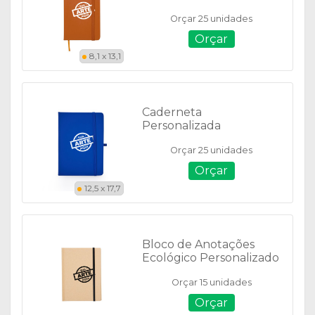
Emborrachada - Sem
Orçar 25 unidades
Pauta - 12513SN
Orçar
8,1 x 13,1
Caderneta
Personalizada
Emborrachada - Com
Orçar 25 unidades
Pauta 05067
Orçar
12,5 x 17,7
Bloco de Anotações
Ecológico Personalizado
- 03008
Orçar 15 unidades
Orçar