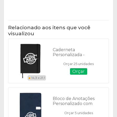
Relacionado aos itens que você
visualizou
Caderneta
Personalizada -
Emborrachada - 14869 -
Orçar 25 unidades
14,3 X 21,1 cm - Folhas
Pautadas
Orçar
14,3 x 21,1
Bloco de Anotações
Personalizado com
Fecho - 18504
Orçar 5 unidades