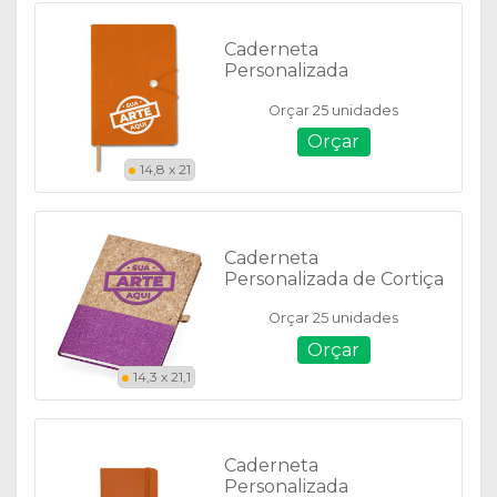
Caderneta
Personalizada
Emborrachada com
Orçar 25 unidades
Fecho - 18519
Orçar
14,8 x 21
Caderneta
Personalizada de Cortiça
Tam. A5 - P@18712
Orçar 25 unidades
Orçar
14,3 x 21,1
Caderneta
Personalizada