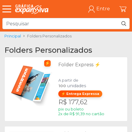
Entre
Principal
Folders Personalizados
Folders Personalizados
⚡
Folder Express ⚡
A partir de
unidades
100
⚡ Entrega Expressa
R$ 177,62
pix ou boleto
2x de R$ 91,39 no cartão