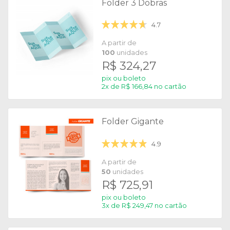
Folder 3 Dobras
4.7
A partir de
100
unidades
R$ 324,27
pix ou boleto
2x de R$ 166,84 no cartão
Folder Gigante
4.9
A partir de
50
unidades
R$ 725,91
pix ou boleto
3x de R$ 249,47 no cartão