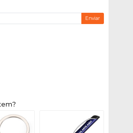
Enviar
item?