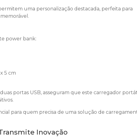
 permitem uma personalização destacada, perfeita para
 memorável.
ste power bank:
 x 5 cm
e duas portas USB, asseguram que este carregador portát
tivos.
sencial para quem precisa de uma solução de carregamen
Transmite Inovação