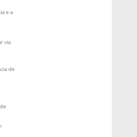
ia e a
r via
cia de
 de
m