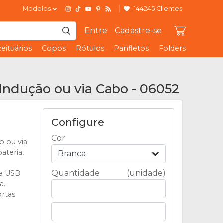
Modelos
144245 Clientes
Entre
Cadastre-se
eituários
Copos
Rótulos
Panfletos
Folders
ndução ou via Cabo - 06052
Configure
Cor
o ou via
ateria,
Branca
Quantidade
(unidade)
da USB
a.
ortas