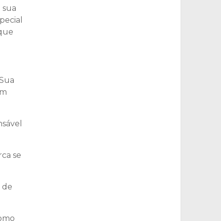
 sua
pecial
 que
 Sua
em
nsável
rca se
 de
como