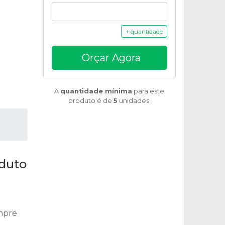
+ quantidade
Orçar Agora
A
quantidade mínima
para este
produto é de
5
unidades.
oduto
empre