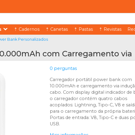
s
⇡ Cadernos
⇡ Canetas
⇡ Pastas
⇡ Revistas
Rec
er Bank Personalizados
10.000mAh com Carregamento via I
0 perguntas
Carregador portátil power bank com
10.000mAh e carregamento via induçã
cabo. Com display digital indicador de b
o carregador contém quatro cabos
acoplados: Lightning, Tipo-C, V8 e saí
para o carregamento da própria bateri
Portas de entrada: V8, Tipo-C e duas p
USB.
Mais informações