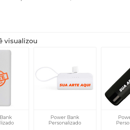
ê visualizou
 Bank
Power Bank
Powe
lizado
Personalizado
Perso
Ah com
5.000mAh - 06004
4.000