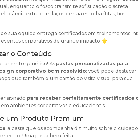
al, enquanto o fosco transmite sofisticação discreta.
legância extra com laços de sua escolha (fitas, fios
do sua equipe entrega certificados em treinamentos int
ventos corporativos de grande impacto 🌟.
zar o Conteúdo
cabamento genérico! As
pastas personalizadas para
esign corporativo bem resolvido
: você pode destacar
a peça que também é um cartão de visita visual para sua
imensionado
para receber perfeitamente certificados 
o em ambientes corporativos e educacionais.
ce um Produto Premium
os
, a pasta que os acompanha diz muito sobre o cuidado
onhecido. Uma pasta bem feita: