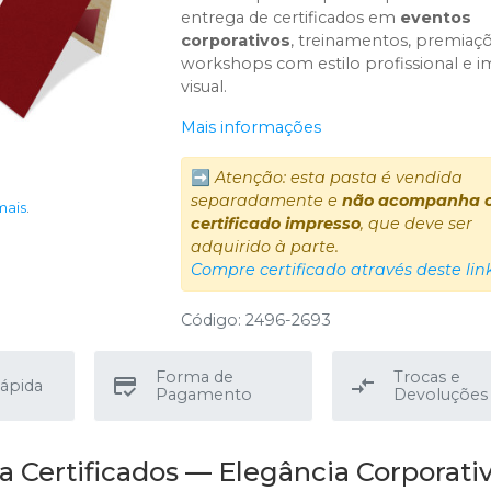
entrega de certificados em
eventos
corporativos
, treinamentos, premiaç
workshops com estilo profissional e 
visual.
Mais informações
➡️
Atenção: esta pasta é vendida
separadamente e
não acompanha 
mais
.
certificado impresso
, que deve ser
adquirido à parte.
Compre certificado através deste lin
Código: 2496-2693
Forma de
Trocas e
ápida
Pagamento
Devoluções
a Certificados — Elegância Corporativ