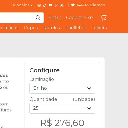
Modelos
144245 Clientes
Entre
Cadastre-se
eituários
Copos
Rótulos
Panfletos
Folders
Configure
ados
Laminação
ento
ho
ou
Brilho
Quantidade
(unidade)
 com
25
 furos
R$ 276,60
 a