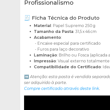
Profissionalismo
🧾 Ficha Técnica do Produto
Material
: Papel Supremo 250 g
Tamanho da Pasta
: 31,5 x 46 cm
Acabamento
:
- Encaixe especial para certificado
- Furos para laço decorativo
Laminação
: Brilho ou Fosca (aplicada
Impressão
: Visual externo totalmente
Compatibilidade do Certificado
: Id
➡️
Atenção: esta pasta é vendida separa
ser adquirido à parte.
Compre certificado através deste link
.