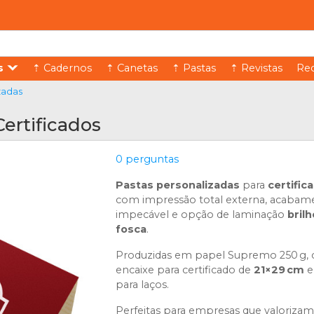
s
⇡ Cadernos
⇡ Canetas
⇡ Pastas
⇡ Revistas
Rec
zadas
Certificados
0 perguntas
Pastas personalizadas
para
certific
com impressão total externa, acabam
impecável e opção de laminação
bril
fosca
.
Produzidas em papel Supremo 250 g,
encaixe para certificado de
21×29 cm
e
para laços.
Perfeitas para empresas que valorizam