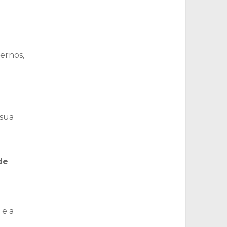
ernos,
 sua
de
 e a