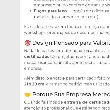
empresa: o brilho confere destaque visu
Fuços para laço
— opção de adicionar e
metalizados, cores da marca etc.).
Esses detalhes fazem toda a diferença quan
workshops, premiações de desempenho ou e
🎯 Design Pensado para Valori
Nada de pastas sem identidade visual ou a
certificados
são projetadas pensando no
d
marca, usar cores institucionais e criar um
empresa.
Além disso, o encaixe para certificado foi d
21 x 29 cm
, o tamanho padrão mais utilizad
🤝 Porque Sua Empresa Mere
Quando falamos de
entrega de certificad
atenção ao profissional que está sendo rec