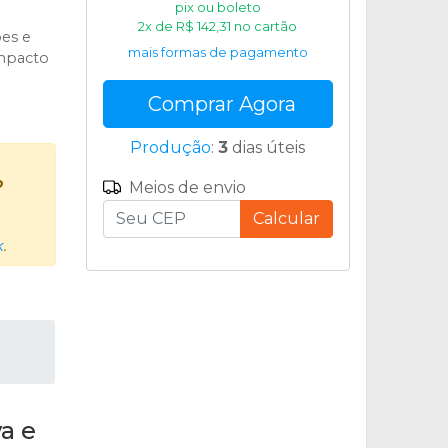
pix ou boleto
2x de R$ 142,31 no cartão
ões e
mais formas de pagamento
impacto
Comprar Agora
Produção
:
3
dias úteis
o
Meios de envio
Calcular
k
.
a e