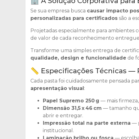
🏢 A Solução Corporativa para 
Se sua empresa busca
causar impacto posi
personalizadas para certificados
são a es
Projetadas especialmente para ambientes cor
de valor de cada reconhecimento entregue
Transforme uma simples entrega de cert
qualidade, design e funcionalidade
de f
📏 Especificações Técnicas —
Cada pasta foi cuidadosamente pensada pa
apresentação visual
:
Papel Supremo 250 g
— mais firmeza,
Dimensão 31,5 x 46 cm
— tamanho que
abrir e entregar.
Impressão total na parte externa
— p
institucional.
Laminação brilho ou fosca
— escolha