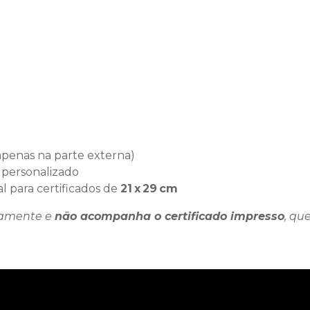
 apenas na parte externa)
 personalizado
eal para certificados de
21 x 29 cm
damente e
não acompanha o certificado impresso
, qu