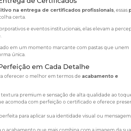
Entrega de Certificados
tivo na entrega de certificados profissionais
, essas
colha certa.
porativos e eventos institucionais, elas elevam a perce
.
ificado em um momento marcante com pastas que unem
orma única.
 Perfeição em Cada Detalhe
ra oferecer o melhor em termos de
acabamento e
 textura premium e sensação de alta qualidade ao toqu
 acomoda com perfeição o certificado e oferece prese
erfeita para aplicar sua identidade visual ou mensagem
 o acabamento que mais combina com a imagem da sua