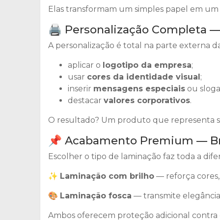
Elas transformam um simples papel em um it
🖨️ Personalização Completa 
A personalização é total na parte externa da
aplicar o
logotipo da empresa
;
usar
cores da identidade visual
;
inserir
mensagens especiais
ou sloga
destacar
valores corporativos
.
O resultado? Um produto que representa su
📌 Acabamento Premium — Bri
Escolher o tipo de laminação faz toda a difer
✨
Laminação com brilho
— reforça cores,
🎨
Laminação fosca
— transmite elegância 
Ambos oferecem proteção adicional contra 