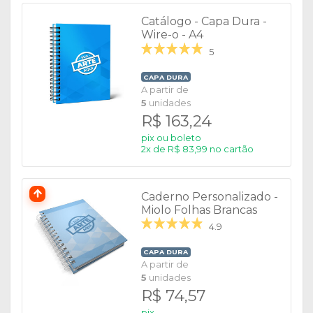
Catálogo - Capa Dura -
Wire-o - A4
5
CAPA DURA
A partir de
5
unidades
R$ 163,24
pix ou boleto
2x de R$ 83,99 no cartão
Caderno Personalizado -
Miolo Folhas Brancas
4.9
CAPA DURA
A partir de
5
unidades
R$ 74,57
pix