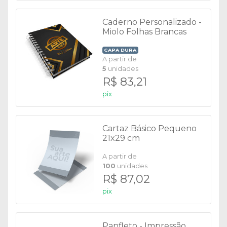
Caderno Personalizado -
Miolo Folhas Brancas
CAPA DURA
A partir de
5
unidades
R$ 83,21
pix
Cartaz Básico Pequeno
21x29 cm
A partir de
100
unidades
R$ 87,02
pix
Panfleto - Impressão