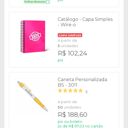
Folhas Brancas
Catálogo - Capa Simples
- Wire-o
CAPA SIMPLES
A partir de
5
unidades
R$ 102,24
pix
Caneta Personalizada
BS - 3011
5
A partir de
50
unidades
R$ 188,60
pix ou boleto
2x de R$ 97,03 no cartão