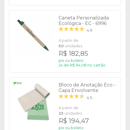
Caneta Personalizada
Ecológica - EC - 6996
4.9
A partir de
50
unidades
R$ 182,85
pix ou boleto
2x de R$ 94,08 no cartão
Eco
Bloco de Anotação Eco -
Capa Envolvente
4.5
A partir de
25
unidades
R$ 194,47
pix ou boleto