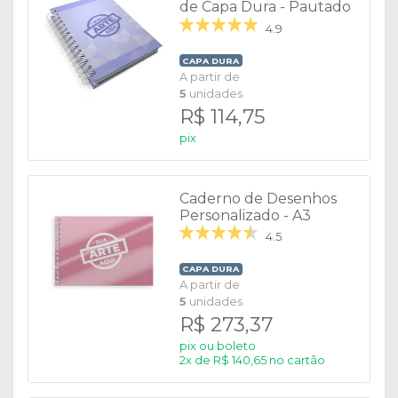
de Capa Dura - Pautado
4.9
CAPA DURA
A partir de
5
unidades
R$ 114,75
pix
Caderno de Desenhos
Personalizado - A3
4.5
CAPA DURA
A partir de
5
unidades
R$ 273,37
pix ou boleto
2x de R$ 140,65 no cartão