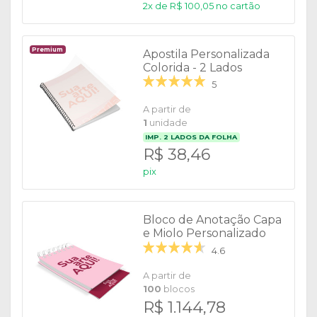
2x de R$ 100,05 no cartão
Premium
Apostila Personalizada
Colorida - 2 Lados
5
A partir de
1
unidade
IMP.
2
LADOS DA FOLHA
R$ 38,46
pix
Bloco de Anotação Capa
e Miolo Personalizado
4.6
A partir de
100
blocos
R$ 1.144,78