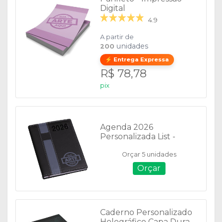
Digital
4.9
A partir de
unidades
200
⚡ Entrega Expressa
R$ 78,78
pix
Agenda 2026
Personalizada List -
Diária - 12475
Orçar 5 unidades
Orçar
Caderno Personalizado
Holográfico Capa Dura