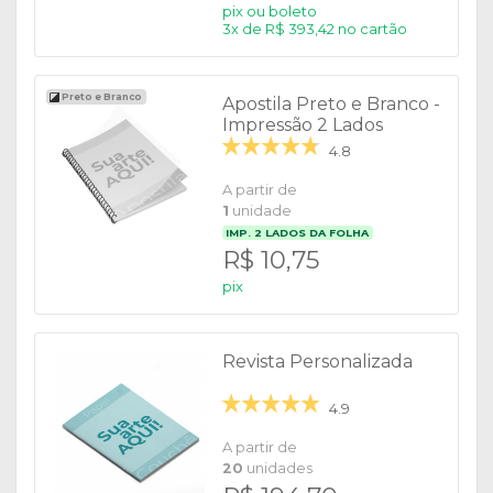
pix ou boleto
3x de R$ 393,42 no cartão
Preto e Branco
Apostila Preto e Branco -
Impressão 2 Lados
4.8
A partir de
1
unidade
IMP.
2
LADOS DA FOLHA
R$ 10,75
pix
Revista Personalizada
4.9
A partir de
20
unidades