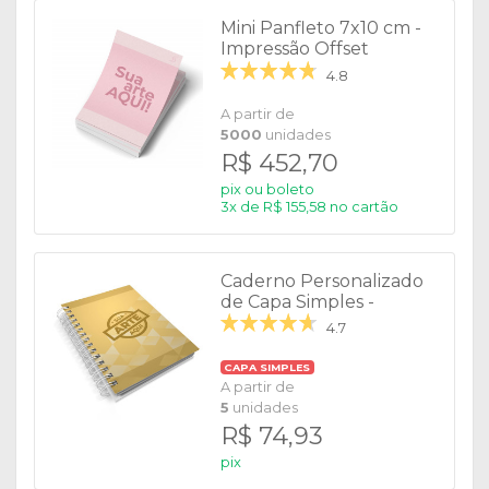
Mini Panfleto 7x10 cm -
Impressão Offset
4.8
A partir de
5000
unidades
R$ 452,70
pix ou boleto
3x de R$ 155,58 no cartão
Caderno Personalizado
de Capa Simples -
Pautado
4.7
CAPA SIMPLES
A partir de
5
unidades
R$ 74,93
pix