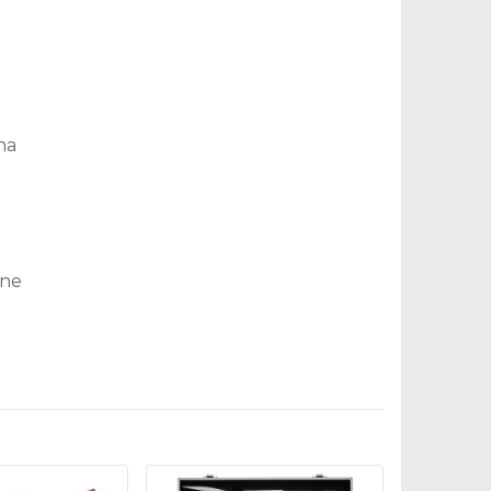
ha
une