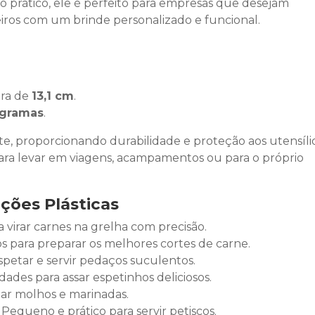
o prático, ele é perfeito para empresas que desejam
eiros com um brinde personalizado e funcional.
ura de
13,1 cm
.
 gramas
.
e, proporcionando durabilidade e proteção aos utensílio
l para levar em viagens, acampamentos ou para o próprio
ções Plásticas
ra virar carnes na grelha com precisão.
dos para preparar os melhores cortes de carne.
espetar e servir pedaços suculentos.
dades para assar espetinhos deliciosos.
elar molhos e marinadas.
: Pequeno e prático para servir petiscos.