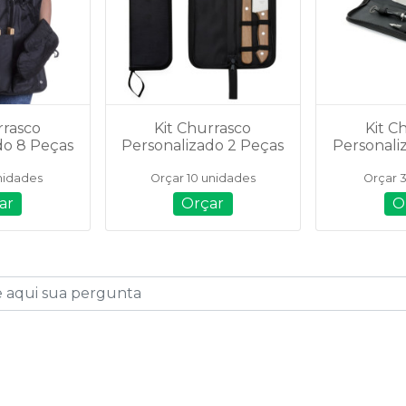
rrasco
Kit Churrasco
Kit C
do 8 Peças
Personalizado 2 Peças
Personali
184
- 07447
- 
nidades
Orçar 10 unidades
Orçar 
ar
Orçar
O