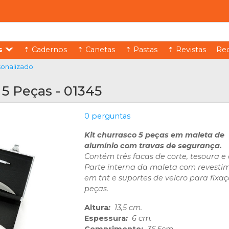
s
⇡ Cadernos
⇡ Canetas
⇡ Pastas
⇡ Revistas
Rec
sonalizado
 5 Peças - 01345
0 perguntas
Kit churrasco 5 peças em maleta de
alumínio com travas de segurança.
Contém três facas de corte, tesoura e 
Parte interna da maleta com revesti
em tnt e suportes de velcro para fixa
peças.
Altura
:
13,5 cm.
Espessura
:
6 cm.
Comprimento
:
36,5cm.