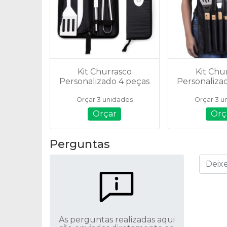
Kit Churrasco
Kit Chu
Personalizado 4 peças
Personaliza
- 07444
- 05
Orçar 3 unidades
Orçar 3 u
Orçar
Orç
Perguntas
As perguntas realizadas aqui