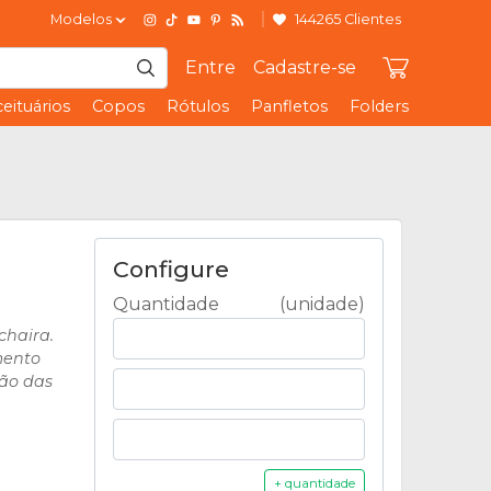
Modelos
144265 Clientes
Entre
Cadastre-se
eituários
Copos
Rótulos
Panfletos
Folders
Configure
Quantidade
(unidade)
chaira.
mento
ção das
+ quantidade