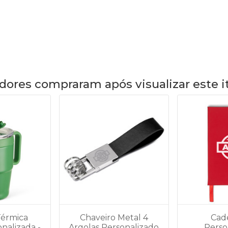
dores compraram após visualizar este 
Térmica
Chaveiro Metal 4
Cad
nalizada -
Argolas Personalizado
Perso