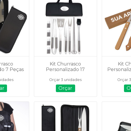
rrasco
Kit Churrasco
Kit C
do 7 Peças
Personalizado 17
Personali
071
Peças - 01906
- 
nidades
Orçar 3 unidades
Orçar 
ar
Orçar
O