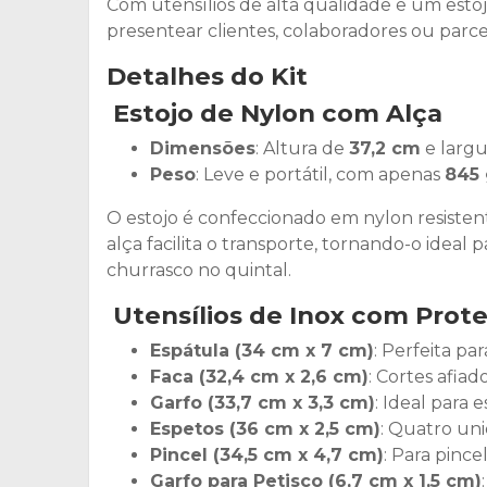
Com utensílios de alta qualidade e um estoj
presentear clientes, colaboradores ou parc
Detalhes do Kit
Estojo de Nylon com Alça
Dimensões
: Altura de
37,2 cm
e larg
Peso
: Leve e portátil, com apenas
845
O estojo é confeccionado em nylon resistent
alça facilita o transporte, tornando-o idea
churrasco no quintal.
Utensílios de Inox com Prote
Espátula (34 cm x 7 cm)
: Perfeita pa
Faca (32,4 cm x 2,6 cm)
: Cortes afia
Garfo (33,7 cm x 3,3 cm)
: Ideal para 
Espetos (36 cm x 2,5 cm)
: Quatro uni
Pincel (34,5 cm x 4,7 cm)
: Para pinc
Garfo para Petisco (6,7 cm x 1,5 cm)