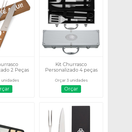
hurrasco
Kit Churrasco
zado 2 Peças
Personalizado 4 peças
07443
- 01644
3 unidades
Orçar 3 unidades
rçar
Orçar