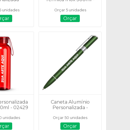
chada com
14784B
5 unidades
Orçar 5 unidades
neta - 14091
rçar
Orçar
ersonalizada
Caneta Alumínio
610ml - 02429
Personalizada -
ER199B
0 unidades
Orçar 50 unidades
rçar
Orçar