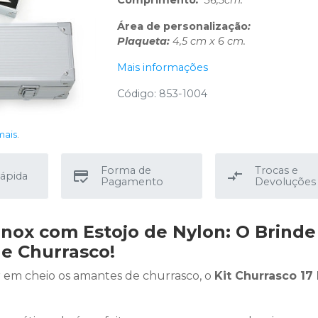
Área de personalização
:
Plaqueta:
4,5 cm x 6 cm.
Mais informações
Código: 853-1004
mais
.
Forma de
Trocas e
ápida
Pagamento
Devoluções
Inox com Estojo de Nylon: O Brinde
de Churrasco!
 em cheio os amantes de churrasco, o
Kit Churrasco 17