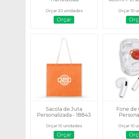
Personalizada - 700ml
189
Orçar 20 unidades
Orçar 10 
- 14739
Orçar
Orç
Sacola de Juta
Fone de
Personalizada - 18843
Persona
Bluetooth 
Orçar 10 unidades
Orçar 10 
Case Carr
060
Orçar
Orç