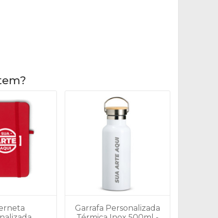
item?
erneta
Garrafa Personalizada
nalizada
Térmica Inox 500ml -