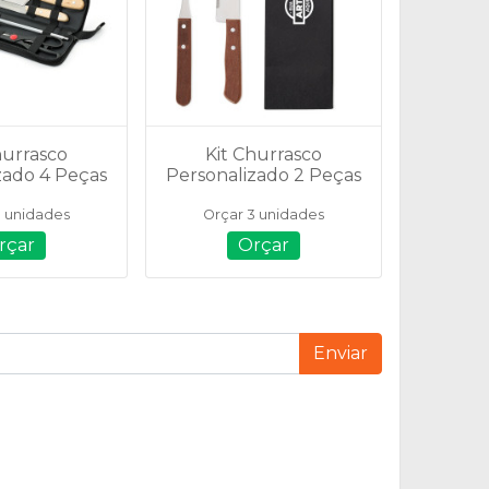
hurrasco
Kit Churrasco
zado 4 Peças
Personalizado 2 Peças
01035
- 14564
3 unidades
Orçar 3 unidades
rçar
Orçar
Enviar