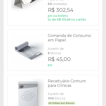
50
unidades
R$ 302,54
pix ou boleto
2x de R$ 155,66 no cartão
Comanda de Consumo
em Papel
A partir de
5
blocos
R$ 45,00
pix
Receituário Comum
para Clínicas
A partir de
100
blocos
50 folhas por blocos