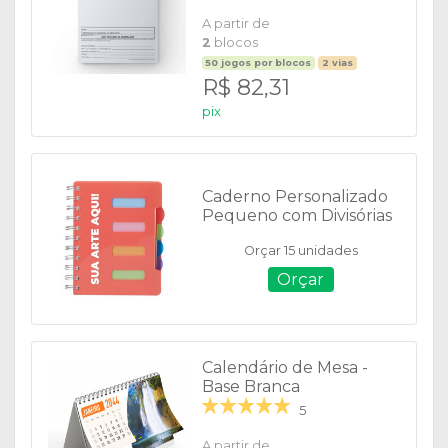
A partir de
2
blocos
50 jogos por blocos
2 vias
R$ 82,31
pix
Caderno Personalizado
Pequeno com Divisórias
- 05043
Orçar 15 unidades
Orçar
Calendário de Mesa -
Base Branca
5
A partir de