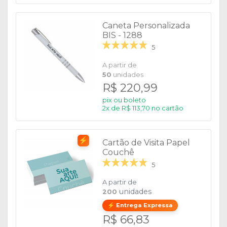
Caneta Personalizada
BIS - 1288
5
A partir de
50
unidades
R$ 220,99
pix ou boleto
2x de R$ 113,70 no cartão
⚡
Cartão de Visita Papel
Couchê
5
A partir de
unidades
200
⚡ Entrega Expressa
R$ 66,83