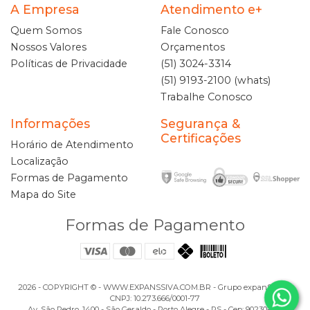
A Empresa
Atendimento e+
Quem Somos
Fale Conosco
Nossos Valores
Orçamentos
Políticas de Privacidade
(51) 3024-3314
(51) 9193-2100 (whats)
Trabalhe Conosco
Informações
Segurança &
Certificações
Horário de Atendimento
Localização
Formas de Pagamento
Mapa do Site
Formas de Pagamento
2026 - COPYRIGHT ©️ - WWW.EXPANSSIVA.COM.BR - Grupo expanSSiva -
CNPJ: 10.273.666/0001-77
Av. São Pedro, 1400 - São Geraldo - Porto Alegre - RS - Cep: 90230-122