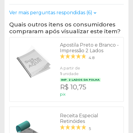
Ver mais perguntas respondidas (6)
Quais outros itens os consumidores
compraram após visualizar este item?
Apostila Preto e Branco -
Impressão 2 Lados
4.8
A partir de
1
unidade
IMP.
2
LADOS DA FOLHA
R$ 10,75
pix
Receita Especial
Retinóides
5