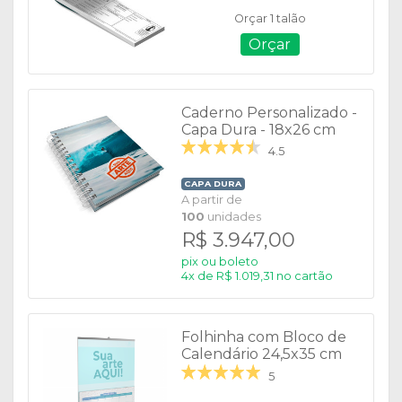
Orçar 1 talão
Orçar
Caderno Personalizado -
Capa Dura - 18x26 cm
4.5
CAPA DURA
A partir de
100
unidades
R$ 3.947,00
pix ou boleto
4x de R$ 1.019,31 no cartão
Folhinha com Bloco de
Calendário 24,5x35 cm
5