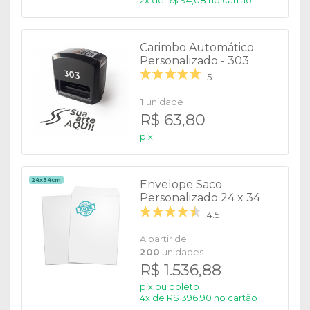
2x de R$ 94,08 no cartão
Carimbo Automático
Personalizado - 303
5
1
unidade
R$ 63,80
pix
24x34cm
Envelope Saco
Personalizado 24 x 34
cm
4.5
A partir de
200
unidades
R$ 1.536,88
pix ou boleto
4x de R$ 396,90 no cartão