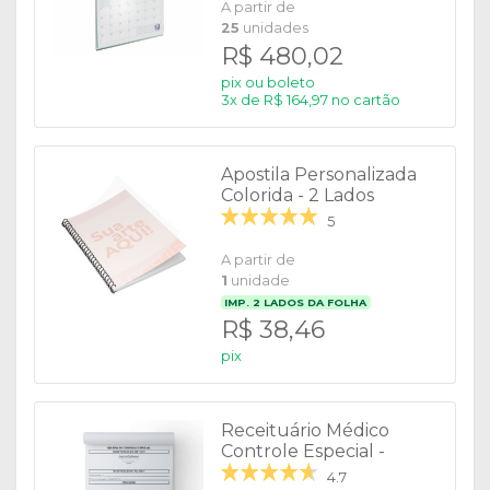
A partir de
25
unidades
R$ 480,02
pix ou boleto
3x de R$ 164,97 no cartão
Apostila Personalizada
Colorida - 2 Lados
5
A partir de
1
unidade
IMP.
2
LADOS DA FOLHA
R$ 38,46
pix
Receituário Médico
Controle Especial -
Preto e Branco
4.7