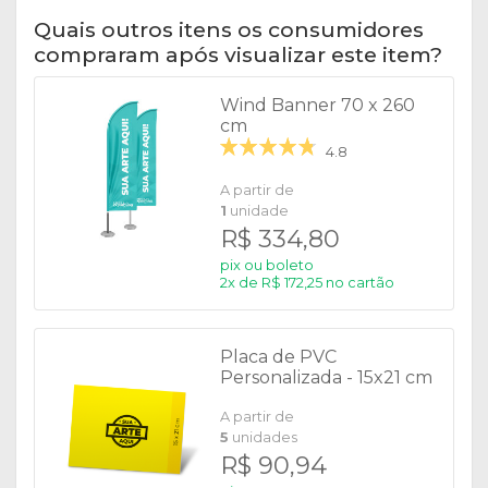
Quais outros itens os consumidores
compraram após visualizar este item?
Wind Banner 70 x 260
cm
4.8
A partir de
1
unidade
R$ 334,80
pix ou boleto
2x de R$ 172,25 no cartão
Placa de PVC
Personalizada - 15x21 cm
A partir de
5
unidades
R$ 90,94