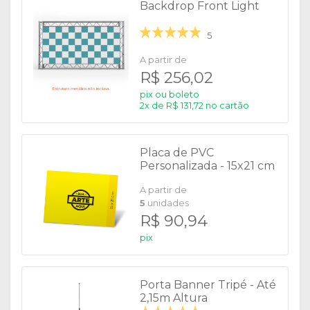
Backdrop Front Light
5
A partir de
R$ 256,02
pix ou boleto
2x de R$ 131,72 no cartão
Placa de PVC
Personalizada - 15x21 cm
A partir de
5
unidades
R$ 90,94
pix
Porta Banner Tripé - Até
2,15m Altura