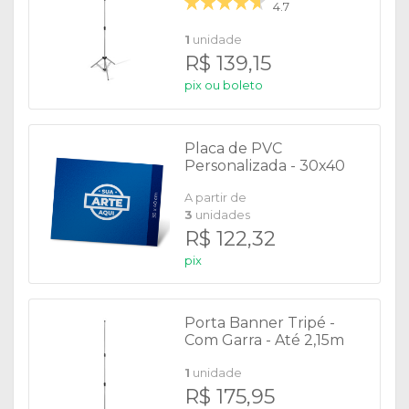
4.7
1
unidade
R$ 139,15
pix ou boleto
Placa de PVC
Personalizada - 30x40
cm
A partir de
3
unidades
R$ 122,32
pix
Porta Banner Tripé -
Com Garra - Até 2,15m
Altura
1
unidade
R$ 175,95