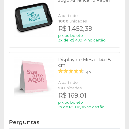
Jogo Americano Papel
A partir de
1000
unidades
R$ 1.452,39
pix ou boleto
3x de R$ 499,14 no cartão
Display de Mesa - 14x18
cm
4.7
A partir de
50
unidades
R$ 169,01
pix ou boleto
2x de R$ 86,96 no cartão
Perguntas