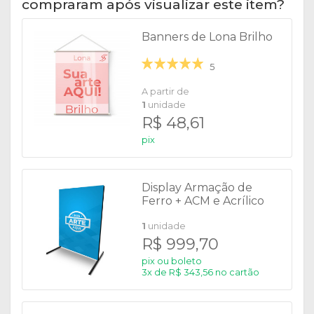
compraram após visualizar este item?
Banners de Lona Brilho
5
A partir de
1
unidade
R$ 48,61
pix
Display Armação de
Ferro + ACM e Acrílico
1
unidade
R$ 999,70
pix ou boleto
3x de R$ 343,56 no cartão