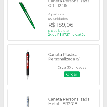
Caneta Personalizada
GR - 12415
A partir de
50
unidades
R$ 189,06
pix ou boleto
2x de R$ 97,27 no cartão
Caneta Plástica
Personalizada c/
Detalhe Emborrachado
Orçar 50 unidades
- 02089
Orçar
Caneta Personalizada
Metal - ER201B