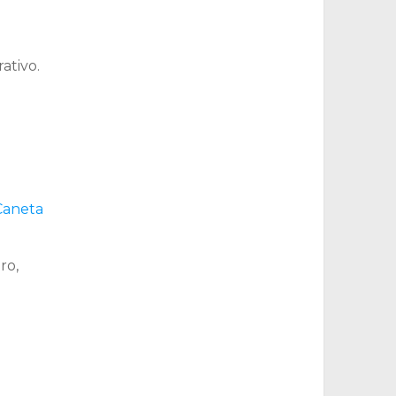
ativo.
Caneta
ro,