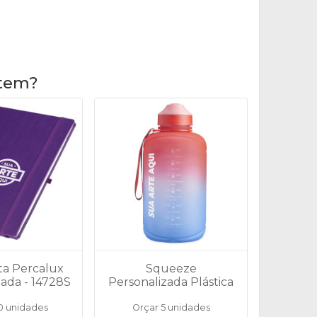
item?
a Percalux
Squeeze
zada - 14728S
Personalizada Plástica
2,2 Litros - 18701
0 unidades
Orçar 5 unidades