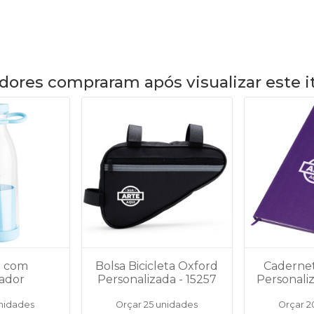
dores compraram após visualizar este 
a com
Bolsa Bicicleta Oxford
Cadernet
ador
Personalizada - 15257
Personali
da 380ml -
unidades
Orçar 25 unidades
Orçar 2
95B