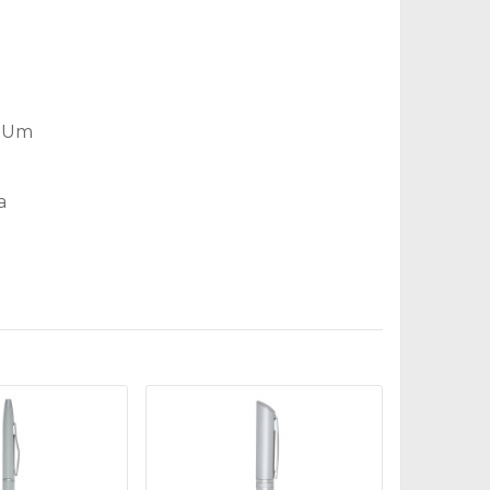
. Um
a