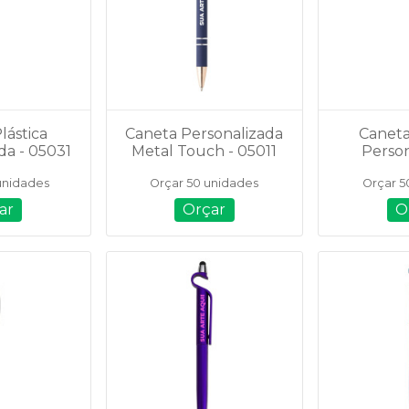
lástica
Caneta Personalizada
Caneta
da - 05031
Metal Touch - 05011
Person
A1
unidades
Orçar 50 unidades
Orçar 5
ar
Orçar
O