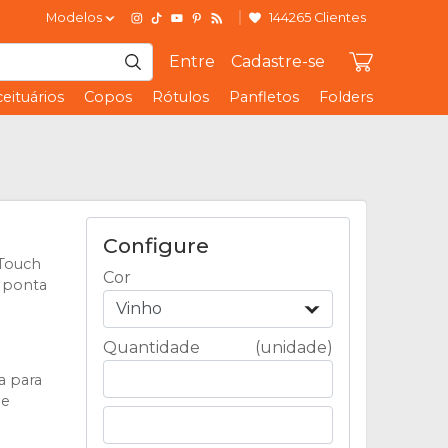
Modelos
144265 Clientes
Entre
Cadastre-se
eituários
Copos
Rótulos
Panfletos
Folders
Configure
 Touch
Cor
 ponta
Vinho
Quantidade
(unidade)
a para
 e