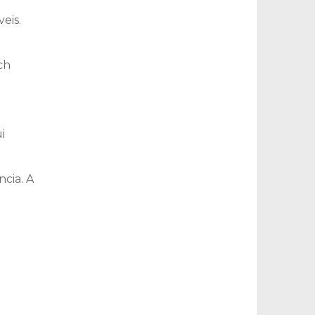
eis.
ch
i
cia. A