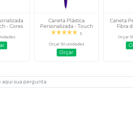
onalizada
Caneta Plástica
Caneta P
ch - Cores
Personalizada - Touch
Fibra 
 - 05017
com Suporte - 13499B
Touch co
5
unidades
Orçar 5
00
Orçar 50 unidades
ar
O
Orçar