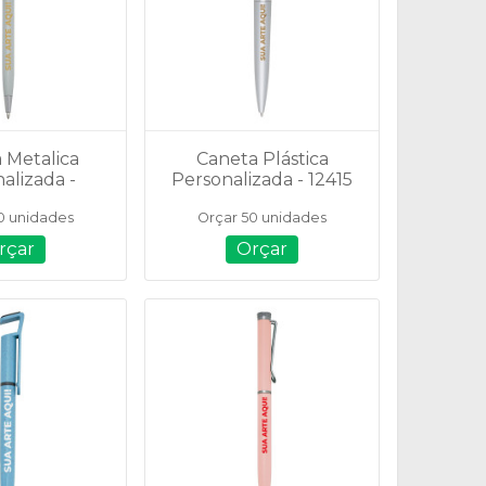
 Metalica
Caneta Plástica
alizada -
Personalizada - 12415
807B
0 unidades
Orçar 50 unidades
rçar
Orçar