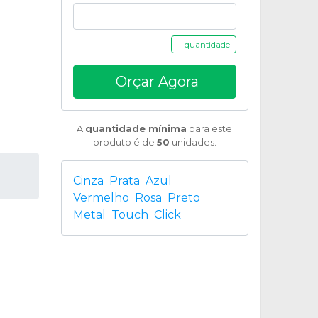
+ quantidade
Orçar Agora
A
quantidade mínima
para este
produto é de
50
unidades.
Cinza
Prata
Azul
Vermelho
Rosa
Preto
Metal
Touch
Click
u