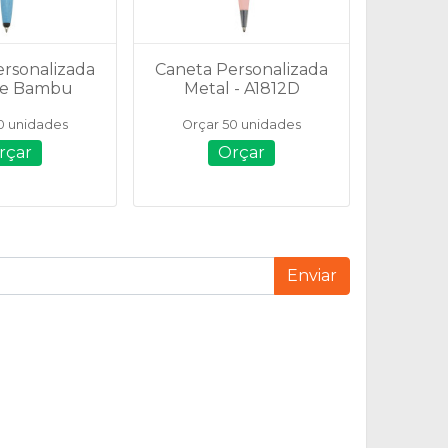
ersonalizada
Caneta Personalizada
de Bambu
Metal - A1812D
m Suporte -
0 unidades
Orçar 50 unidades
708T
rçar
Orçar
Enviar