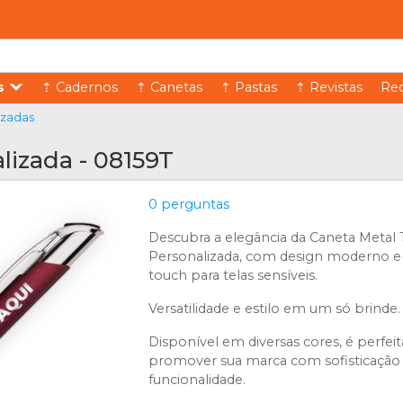
s
⇡ Cadernos
⇡ Canetas
⇡ Pastas
⇡ Revistas
Rec
izadas
lizada - 08159T
0 perguntas
Descubra a elegância da Caneta Metal
Personalizada, com design moderno e
touch para telas sensíveis.
Versatilidade e estilo em um só brinde.
Disponível em diversas cores, é perfeit
promover sua marca com sofisticação
funcionalidade.