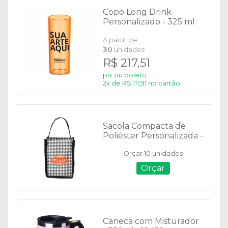
Copo Long Drink
Personalizado - 325 ml
A partir de
30
unidades
R$ 217,51
pix ou boleto
2x de R$ 111,91 no cartão
Sacola Compacta de
Poliéster Personalizada -
08076
Orçar 10 unidades
Orçar
Caneca com Misturador