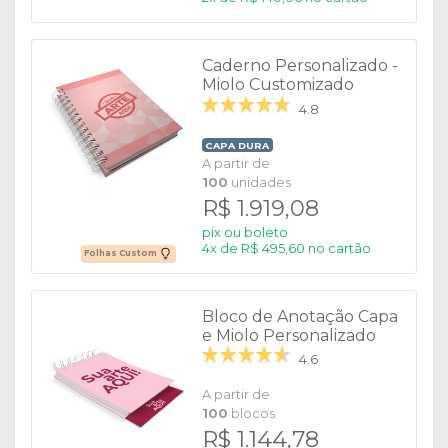
Caderno Personalizado -
Miolo Customizado
4.8
CAPA DURA
A partir de
100
unidades
R$ 1.919,08
pix ou boleto
4x de R$ 495,60 no cartão
Folhas Custom
Bloco de Anotação Capa
e Miolo Personalizado
4.6
A partir de
100
blocos
R$ 1.144,78