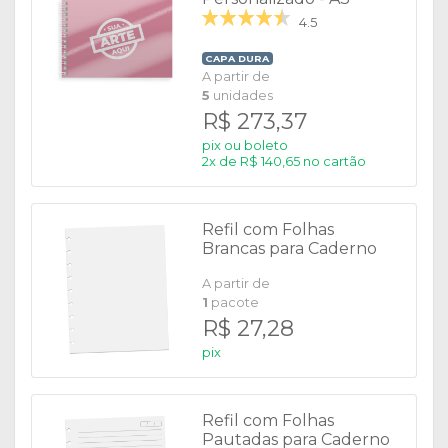
4.5
CAPA DURA
A partir de
5
unidades
R$ 273,37
pix ou boleto
2x de R$ 140,65 no cartão
Refil com Folhas
Brancas para Caderno
de Disco Smart
A partir de
1
pacote
R$ 27,28
pix
Refil com Folhas
Pautadas para Caderno