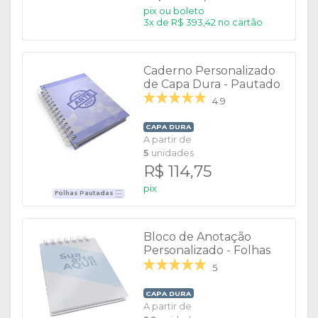
pix ou boleto
3x de R$ 393,42 no cartão
Caderno Personalizado
de Capa Dura - Pautado
4.9
CAPA DURA
A partir de
5
unidades
R$ 114,75
pix
Folhas Pautadas
Bloco de Anotação
Personalizado - Folhas
Brancas
5
CAPA DURA
A partir de