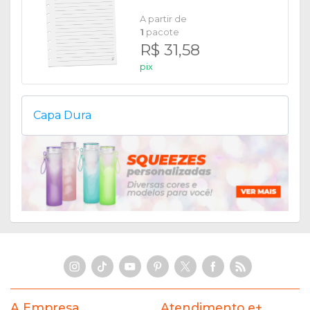
de Disco Smart
A partir de
1
pacote
R$ 31,58
pix
Capa Dura
A Empresa
Atendimento e+