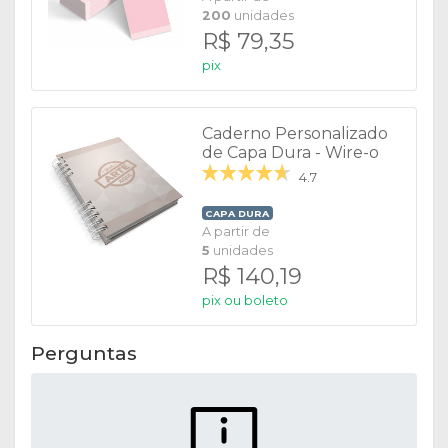
200
unidades
R$ 79,35
pix
Caderno Personalizado
de Capa Dura - Wire-o
Max
4.7
CAPA DURA
A partir de
5
unidades
R$ 140,19
pix ou boleto
Perguntas