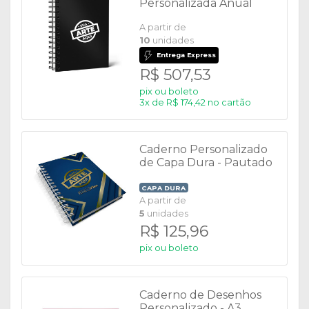
Personalizada Anual
2026
A partir de
10
unidades
Entrega Express
R$ 507,53
pix ou boleto
3x de R$ 174,42 no cartão
Caderno Personalizado
de Capa Dura - Pautado
CAPA DURA
A partir de
5
unidades
R$ 125,96
pix ou boleto
Caderno de Desenhos
Personalizado - A3