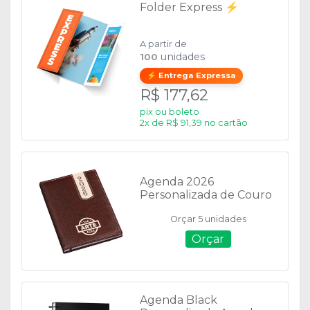
Folder Express ⚡
A partir de
unidades
100
⚡ Entrega Expressa
R$ 177,62
pix ou boleto
2x de R$ 91,39 no cartão
Agenda 2026
Personalizada de Couro
Sintético - 14461
Orçar 5 unidades
Orçar
Agenda Black