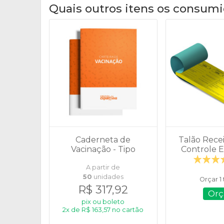
Quais outros itens os consumi
Caderneta de
Talão Recei
Vacinação - Tipo
Controle E
Revistinha
A partir de
50
unidades
Orçar 1
R$ 317,92
Orç
pix ou boleto
2x de R$ 163,57 no cartão