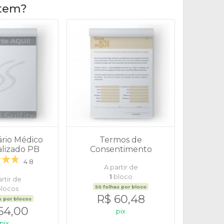
item?
ário Médico
Termos de
lizado PB
Consentimento
Anestésico
4.8
A partir de
1
bloco
rtir de
50 folhas por bloco
locos
R$ 60,48
s por blocos
54,00
pix
pix