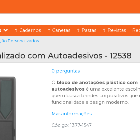
s
⇡ Cadernos
⇡ Canetas
⇡ Pastas
⇡ Revistas
Rec
ção Personalizados
lizado com Autoadesivos - 12538
0 perguntas
O
bloco de anotações plástico com
autoadesivos
é uma excelente escolh
quem busca brindes corporativos que
funcionalidade e design moderno.
Mais informações
Código: 1377-1547