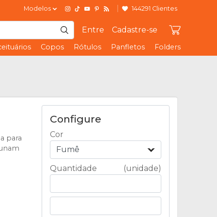
Modelos
144291 Clientes
Entre
Cadastre-se
eituários
Copos
Rótulos
Panfletos
Folders
Configure
Cor
a para
 unam
Fumê
Quantidade
(unidade)