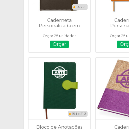
14 x 21
Caderneta
Cader
Personalizada em
Persona
Couro Sintético e
Emborrac
Orçar 25 unidades
Orçar 25 
Porta Caneta - 14885
Fecho -
Orçar
Orç
15,1 x 21,3
Bloco de Anotações
Cader