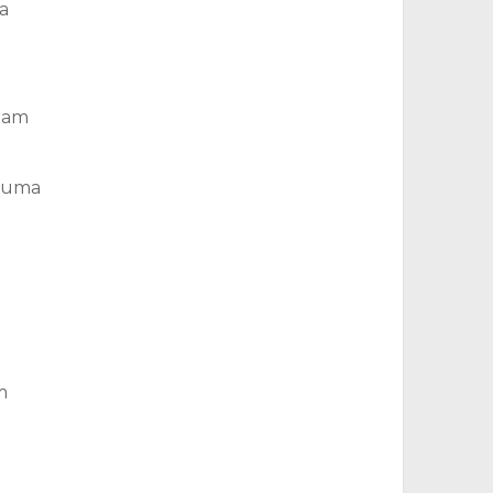
a
ejam
é uma
m