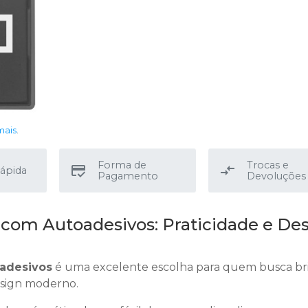
mais
.
Forma de
Trocas e
ápida
Pagamento
Devoluções
 com Autoadesivos: Praticidade e De
oadesivos
é uma excelente escolha para quem busca br
esign moderno.