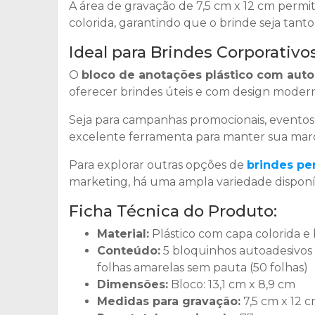
A área de gravação de 7,5 cm x 12 cm perm
colorida, garantindo que o brinde seja tant
Ideal para Brindes Corporativo
O
bloco de anotações plástico com aut
oferecer brindes úteis e com design moder
Seja para campanhas promocionais, eventos
excelente ferramenta para manter sua mar
Para explorar outras opções de
brindes pe
marketing, há uma ampla variedade disponí
Ficha Técnica do Produto:
Material:
Plástico com capa colorida e
Conteúdo:
5 bloquinhos autoadesivos
folhas amarelas sem pauta (50 folhas)
Dimensões:
Bloco: 13,1 cm x 8,9 cm
Medidas para gravação:
7,5 cm x 12 