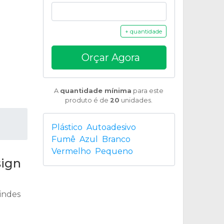
+ quantidade
Orçar Agora
A
quantidade mínima
para este
produto é de
20
unidades.
Plástico
Autoadesivo
Fumê
Azul
Branco
Vermelho
Pequeno
sign
indes