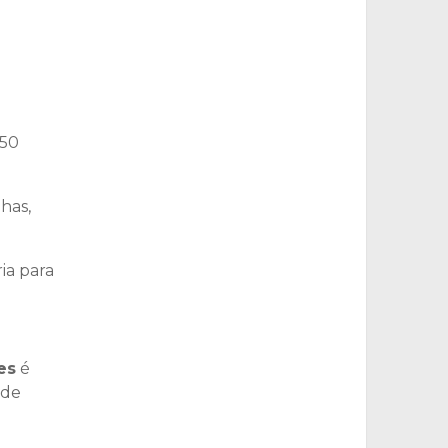
e
 50
has,
ia para
es
é
 de