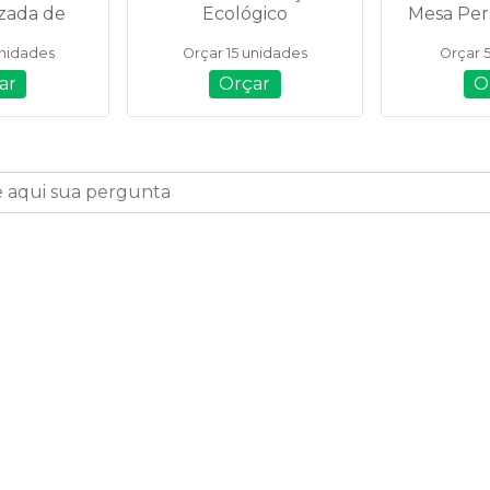
zada de
Ecológico
Mesa Per
am. A5 -
Personalizado - 03008
1
unidades
Orçar 15 unidades
Orçar 
712
ar
Orçar
O