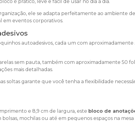
co é prático, leve e fácil de usar no dia a dia.
organização, ele se adapta perfeitamente ao ambiente d
 em eventos corporativos.
adesivos
loquinhos autoadesivos, cada um com aproximadamente
amarelas sem pauta, também com aproximadamente 50 fol
ações mais detalhadas.
s soltas garante que você tenha a flexibilidade necessár
mprimento e 8,9 cm de largura, este
bloco de anotaçõ
em bolsas, mochilas ou até em pequenos espaços na mesa