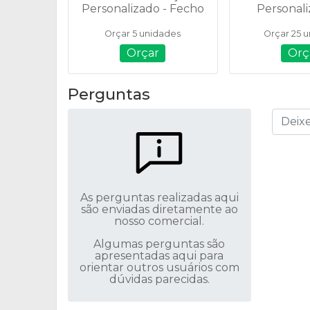
Personalizado - Fecho
Personali
Imantado - 03003
Cortiça T
Orçar 5 unidades
Orçar 25 
P@18
Orçar
Orç
Perguntas
As perguntas realizadas aqui
são enviadas diretamente ao
nosso comercial.
Algumas perguntas são
apresentadas aqui para
orientar outros usuários com
dúvidas parecidas.