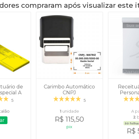
dores compraram após visualizar este 
tuário de
Carimbo Automático
Receitu
special A
CNPJ
Persona
5
5
 talão
1
unidade
A pa
R$ 115,50
2
b
ar
50 folha
pix
R$ 