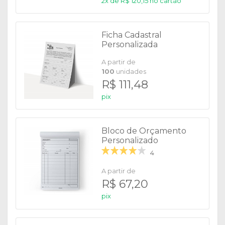
2x de R$ 120,15 no cartão
Ficha Cadastral
Personalizada
A partir de
100
unidades
R$ 111,48
pix
Bloco de Orçamento
Personalizado
4
A partir de
R$ 67,20
pix