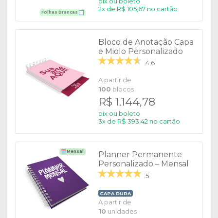
pix ou boleto
2x de R$ 105,67 no cartão
Folhas Brancas
Bloco de Anotação Capa
e Miolo Personalizado
4.6
A partir de
100
blocos
R$ 1.144,78
pix ou boleto
3x de R$ 393,42 no cartão
🗓️ Mensal
Planner Permanente
Personalizado – Mensal
5
CAPA DURA
A partir de
10
unidades