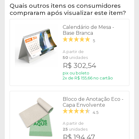
Quais outros itens os consumidores
compraram após visualizar este item?
Calendário de Mesa -
Base Branca
5
A partir de
50
unidades
R$ 302,54
pix ou boleto
2x de R$ 155,66 no cartão
Bloco de Anotação Eco -
Capa Envolvente
4.5
A partir de
25
unidades
R$ 194,47