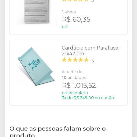
5
1
bloco
R$ 60,35
pix
Cardápio com Parafuso -
21x42 cm
5
A partir de
10
unidades
R$ 1.015,52
pix ou boleto
3x de R$ 349,00 no cartão
O que as pessoas falam sobre o
produto