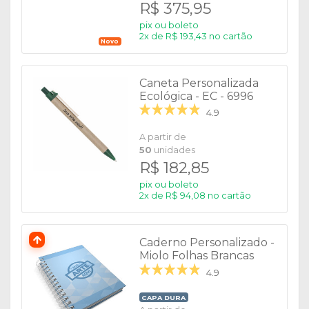
R$ 375,95
pix ou boleto
2x de R$ 193,43 no cartão
Novo
Caneta Personalizada
Ecológica - EC - 6996
4.9
A partir de
50
unidades
R$ 182,85
pix ou boleto
2x de R$ 94,08 no cartão
Caderno Personalizado -
Miolo Folhas Brancas
4.9
CAPA DURA