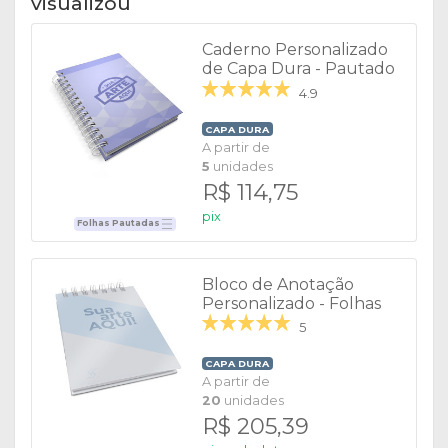
visualizou
Caderno Personalizado
de Capa Dura - Pautado
4.9
CAPA DURA
A partir de
5
unidades
R$ 114,75
pix
Folhas Pautadas
Bloco de Anotação
Personalizado - Folhas
Brancas
5
CAPA DURA
A partir de
20
unidades
R$ 205,39