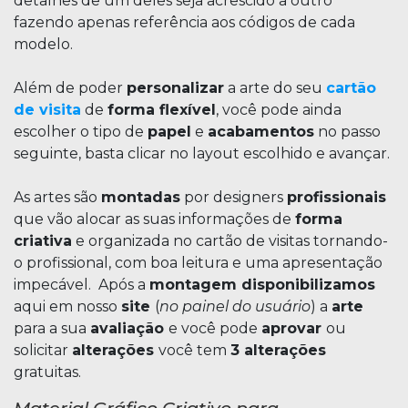
detalhes de um deles seja acrescido a outro
fazendo apenas referência aos códigos de cada
modelo.
Além de poder
personalizar
a arte do seu
cartão
de visita
de
forma flexível
, você pode ainda
escolher o tipo de
papel
e
acabamentos
no passo
seguinte, basta clicar no layout escolhido e avançar.
As artes são
montadas
por designers
profissionais
que vão alocar as suas informações de
forma
criativa
e organizada no cartão de visitas tornando-
o profissional, com boa leitura e uma apresentação
impecável. Após a
montagem disponibilizamos
aqui em nosso
site
(
no painel do usuário
) a
arte
para a sua
avaliação
e você pode
aprovar
ou
solicitar
alterações
você tem
3 alterações
gratuitas.
Material Gráfico Criativo para