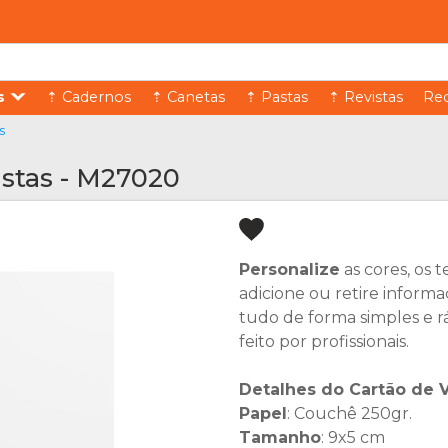
s
⇡ Cadernos
⇡ Canetas
⇡ Pastas
⇡ Revistas
Rec
s
nistas - M27020
Personalize
as cores, os t
adicione ou retire informa
tudo de forma simples e r
feito por profissionais.
Detalhes do Cartão de V
Papel
: Couchê 250gr.
Tamanho
: 9x5 cm