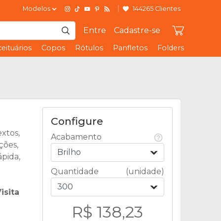
Modelos
144265 Clientes
Entre
Cadastre-se
eituários
Copos
Rótulos
Panfletos
Folders
Configure
extos,
Acabamento
ções,
Brilho
ápida,
Quantidade
(unidade)
300
isita
R$ 138,23