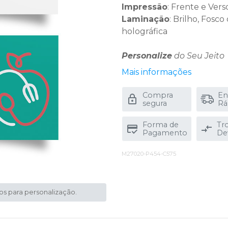
Impressão
: Frente e Vers
Laminação
: Brilho, Fosco
holográfica
Personalize
do Seu Jeito
Mais informações
Compra
En
segura
Rá
Forma de
Tr
Pagamento
De
M27020-P454-C575
os para personalização.