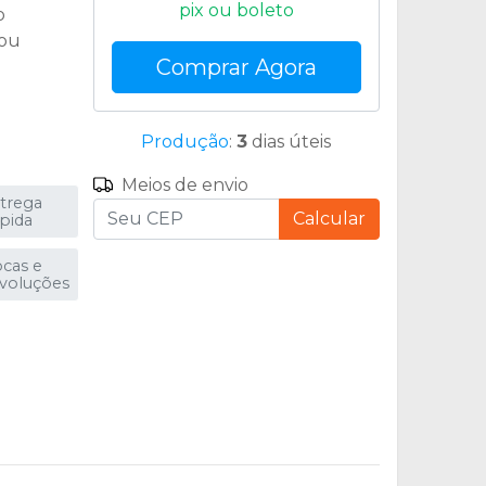
pix ou boleto
o
 ou
Comprar Agora
Produção
:
3
dias úteis
Meios de envio
trega
Calcular
pida
ocas e
voluções