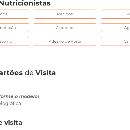
Nutricionistas
ados
Recibos
P
Anotação
Cadernos
Ag
etorno
Adesivo de Porta
Ca
artões
de
Visita
forme o modelo
)
olográfica
 visita