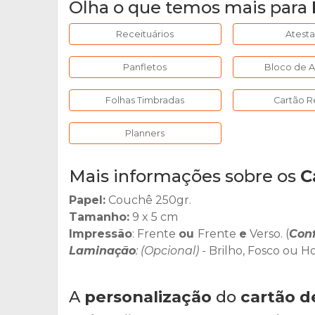
Olha o que temos mais para
Receituários
Atest
Panfletos
Bloco de 
Folhas Timbradas
Cartão R
Planners
Mais informações sobre os
C
Papel:
Couchê 250gr.
Tamanho:
9 x 5 cm
Impressão
: Frente
ou
Frente
e
Verso. (
Con
Laminação
: (Opcional) -
Brilho, Fosco ou H
A
personalização
do
cartão de