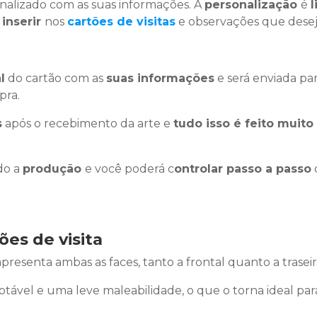
nalizado com as suas informações. A
personalização
é
l
 inserir
nos
cartões de visitas
e observações que desej
l
do cartão com as
suas informações
e será enviada pa
pra.
s
após o recebimento da arte e
tudo isso é feito muito
do a
produção
e você poderá c
ontrolar passo a passo
ões de visita
presenta ambas as faces, tanto a frontal quanto a trase
otável e uma leve maleabilidade, o que o torna ideal para