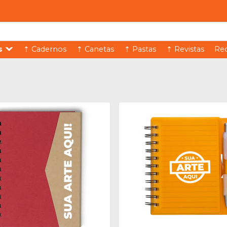
s
⇡ Cadernos
⇡ Canetas
⇡ Pastas
⇡ Revistas
Rec