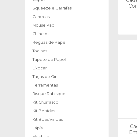
Cade
Cor
Squeeze e Garrafas
Canecas
Mouse Pad
Chinelos
Réguas de Papel
Toalhas
Tapete de Papel
Lixocar
Taças de Gin
Ferramentas
Risque Rabisque
Kit Churrasco
Kit Bebidas
Kit Boas Vindas
Ca
Lápis
Em
Mochilas