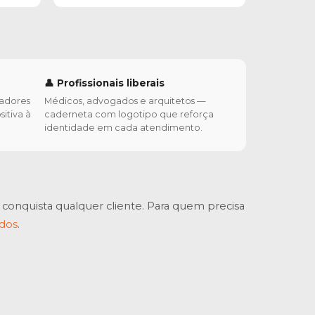
👤 Profissionais liberais
radores
Médicos, advogados e arquitetos —
sitiva à
caderneta com logotipo que reforça
identidade em cada atendimento.
onquista qualquer cliente. Para quem precisa
ados
.