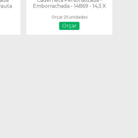
zada
Caderneta Personalizada -
Pauta
Emborrachada - 14869 - 14,3 X
21,1 cm - Folhas Pautadas
Orçar 25 unidades
Orçar