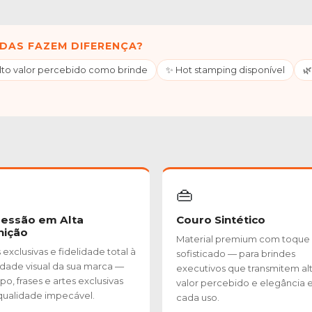
DAS FAZEM DIFERENÇA?
Alto valor percebido como brinde
✨ Hot stamping disponível
🌿
👜
essão em Alta
Couro Sintético
nição
Material premium com toque
exclusivas e fidelidade total à
sofisticado — para brindes
idade visual da sua marca —
executivos que transmitem al
po, frases e artes exclusivas
valor percebido e elegância
ualidade impecável.
cada uso.