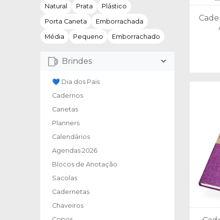
Natural
Prata
Plástico
Cade
Porta Caneta
Emborrachada
Média
Pequeno
Emborrachado
Brindes
💙 Dia dos Pais
Cadernos
Canetas
Planners
Calendários
Agendas 2026
Blocos de Anotação
Sacolas
Cadernetas
Chaveiros
Copos