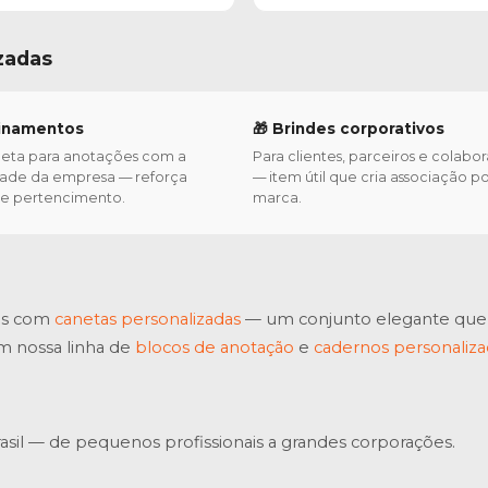
zadas
einamentos
🎁 Brindes corporativos
eta para anotações com a
Para clientes, parceiros e colabo
dade da empresa — reforça
— item útil que cria associação po
a e pertencimento.
marca.
as com
canetas personalizadas
— um conjunto elegante que c
m nossa linha de
blocos de anotação
e
cadernos personaliz
sil — de pequenos profissionais a grandes corporações.