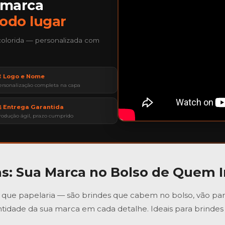
 marca
todo lugar
colorida — personalizada com
 Logo e Nome
ersonalização completa na capa
 Entrega Garantida
rodução ágil, prazo cumprido
as
: Sua Marca no Bolso de Quem 
que papelaria — são brindes que cabem no bolso, vão para r
tidade da sua marca em cada detalhe. Ideais para brindes 