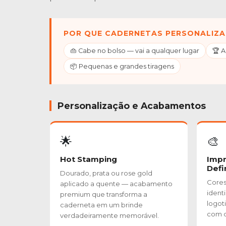
POR QUE CADERNETAS PERSONALIZA
👜 Cabe no bolso — vai a qualquer lugar
🏆 
📦 Pequenas e grandes tiragens
Personalização e Acabamentos
🌟
🎨
Hot Stamping
Impr
Defi
Dourado, prata ou rose gold
Cores 
aplicado a quente — acabamento
ident
premium que transforma a
logoti
caderneta em um brinde
com q
verdadeiramente memorável.