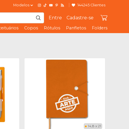
Modelos
144245 Clientes
Entre
Cadastre-se
eituários
Copos
Rótulos
Panfletos
Folders
14,8 x 21