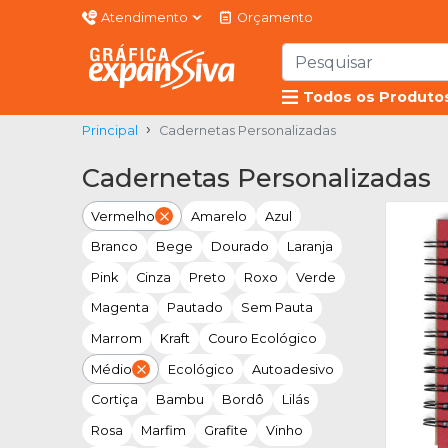
Atendimento
Orçamento
Todos os Produto
Principal
Cadernetas Personalizadas
Cadernetas Personalizadas
Vermelho
Amarelo
Azul
Branco
Bege
Dourado
Laranja
Pink
Cinza
Preto
Roxo
Verde
Magenta
Pautado
Sem Pauta
Marrom
Kraft
Couro Ecológico
Médio
Ecológico
Autoadesivo
Cortiça
Bambu
Bordô
Lilás
Rosa
Marfim
Grafite
Vinho