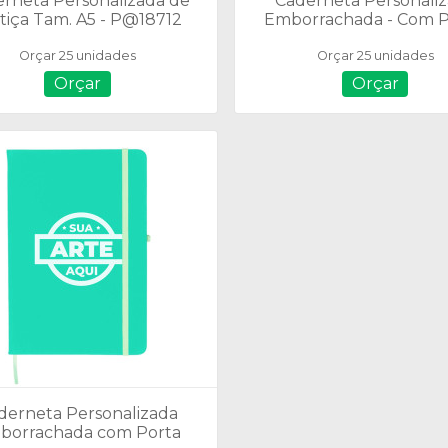
rneta Personalizada de
Caderneta Personali
tiça Tam. A5 - P@18712
Emborrachada - Com 
05067
Orçar 25 unidades
Orçar 25 unidades
Orçar
Orçar
derneta Personalizada
borrachada com Porta