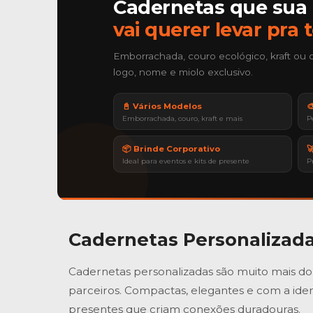
Cadernetas que sua
vai querer levar pra 
Emborrachada, couro ecológico, kraft ou 
logo, nome e miolo exclusivo.
📓 Vários Modelos

Emborrachada, couro, kraft e mais
P
📦 Brinde Corporativo

Ideal para eventos e kits de presente
P
Cadernetas Personalizad
Cadernetas personalizadas são muito mais do 
parceiros. Compactas, elegantes e com a iden
presentes que criam conexões duradouras.