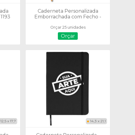
zada
Caderneta Personalizada
11193
Emborrachada com Fecho -
18519
Orçar 25 unidades
Orçar
12,5 x 17,7
14,3 x 21,1