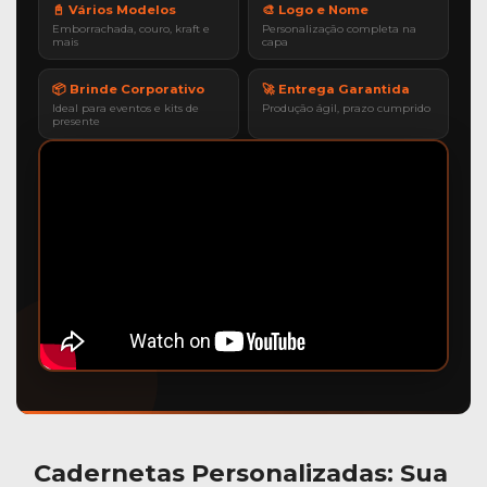
📓 Vários Modelos
🎨 Logo e Nome
Emborrachada, couro, kraft e
Personalização completa na
mais
capa
📦 Brinde Corporativo
🚀 Entrega Garantida
Ideal para eventos e kits de
Produção ágil, prazo cumprido
presente
Cadernetas Personalizadas
: Sua