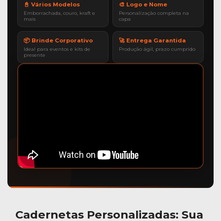
📓 Vários Modelos
🎨 Logo e Nome
Emborrachada, couro, kraft e
Personalização completa na
mais
capa
📦 Brinde Corporativo
🚀 Entrega Garantida
Ideal para eventos e kits de
Produção ágil, prazo cumprido
presente
Cadernetas Personalizadas
: Sua