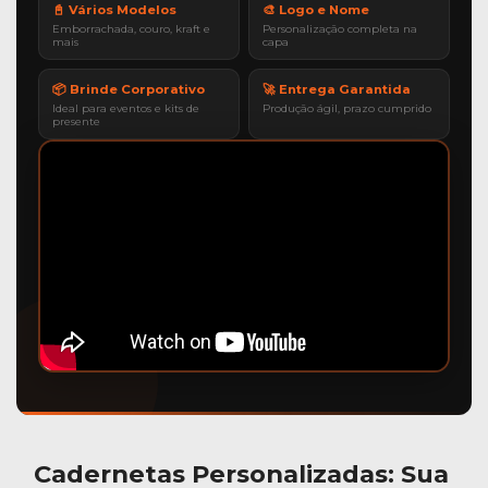
📓 Vários Modelos
🎨 Logo e Nome
Emborrachada, couro, kraft e
Personalização completa na
mais
capa
📦 Brinde Corporativo
🚀 Entrega Garantida
Ideal para eventos e kits de
Produção ágil, prazo cumprido
presente
Cadernetas Personalizadas
: Sua