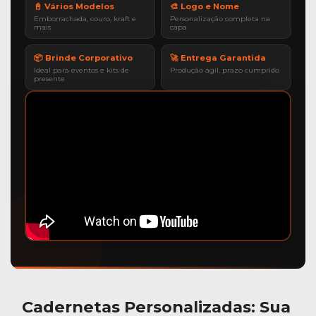
📓 Vários Modelos
🎨 Logo e Nome
Emborrachada, couro, kraft e
Personalização completa na
mais
capa
📦 Brinde Corporativo
🚀 Entrega Garantida
Ideal para eventos e kits de
Produção ágil, prazo cumprido
presente
Cadernetas Personalizadas
: Sua