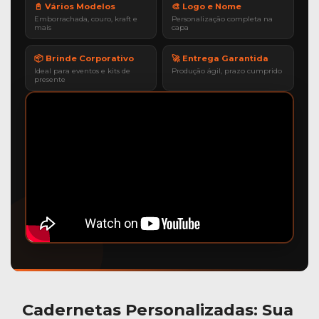
📓 Vários Modelos
🎨 Logo e Nome
Emborrachada, couro, kraft e
Personalização completa na
mais
capa
📦 Brinde Corporativo
🚀 Entrega Garantida
Ideal para eventos e kits de
Produção ágil, prazo cumprido
presente
Cadernetas Personalizadas
: Sua