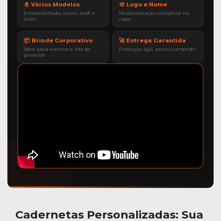
📓 Vários Modelos
🎨 Logo e Nome
Emborrachada, couro, kraft e
Personalização completa na
mais
capa
📦 Brinde Corporativo
🚀 Entrega Garantida
Ideal para eventos e kits de
Produção ágil, prazo cumprido
presente
Cadernetas Personalizadas
: Sua