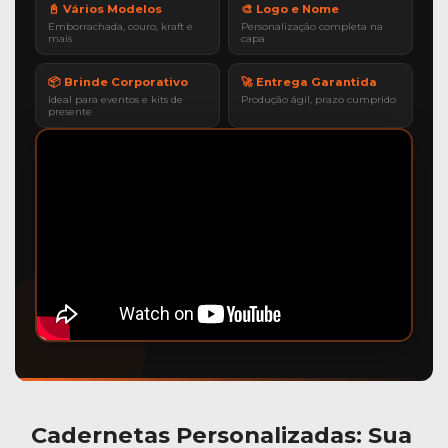
📓 Vários Modelos
🎨 Logo e Nome
Emborrachada, couro, kraft e
Personalização completa na
mais
capa
📦 Brinde Corporativo
🚀 Entrega Garantida
Ideal para eventos e kits de
Produção ágil, prazo cumprido
presente
Cadernetas Personalizadas
: Sua