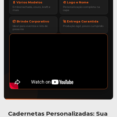
📓 Vários Modelos
🎨 Logo e Nome
Emborrachada, couro, kraft e
Personalização completa na
mais
capa
📦 Brinde Corporativo
🚀 Entrega Garantida
Ideal para eventos e kits de
Produção ágil, prazo cumprido
presente
Cadernetas Personalizadas
: Sua