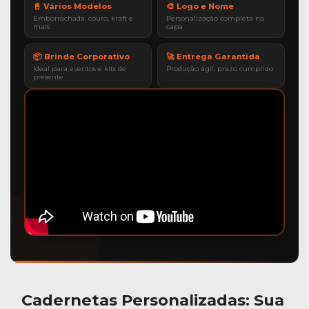
📓 Vários Modelos
🎨 Logo e Nome
Emborrachada, couro, kraft e
Personalização completa na
mais
capa
📦 Brinde Corporativo
🚀 Entrega Garantida
Ideal para eventos e kits de
Produção ágil, prazo cumprido
presente
Cadernetas Personalizadas
: Sua