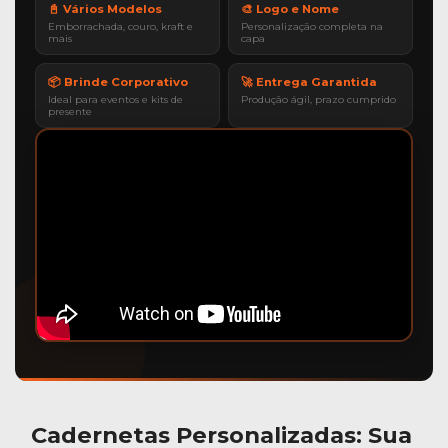
📓 Vários Modelos
🎨 Logo e Nome
Emborrachada, couro, kraft e
Personalização completa na
mais
capa
📦 Brinde Corporativo
🚀 Entrega Garantida
Ideal para eventos e kits de
Produção ágil, prazo cumprido
presente
Cadernetas Personalizadas
: Sua