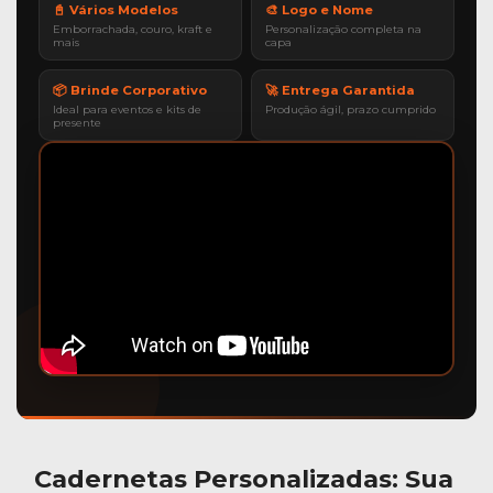
📓 Vários Modelos
🎨 Logo e Nome
Emborrachada, couro, kraft e
Personalização completa na
mais
capa
📦 Brinde Corporativo
🚀 Entrega Garantida
Ideal para eventos e kits de
Produção ágil, prazo cumprido
presente
Cadernetas Personalizadas
: Sua