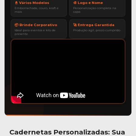
📓 Vários Modelos
🎨 Logo e Nome
Emborrachada, couro, kraft e
Personalização completa na
mais
capa
📦 Brinde Corporativo
🚀 Entrega Garantida
Ideal para eventos e kits de
Produção ágil, prazo cumprido
presente
Cadernetas Personalizadas
: Sua