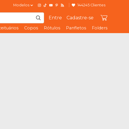
Modelos
144245 Clientes
Entre
Cadastre-se
eituários
Copos
Rótulos
Panfletos
Folders