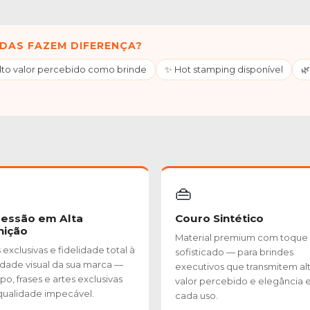
DAS FAZEM DIFERENÇA?
Alto valor percebido como brinde
✨ Hot stamping disponível
🌿
👜
essão em Alta
Couro Sintético
nição
Material premium com toque
exclusivas e fidelidade total à
sofisticado — para brindes
idade visual da sua marca —
executivos que transmitem al
po, frases e artes exclusivas
valor percebido e elegância
ualidade impecável.
cada uso.