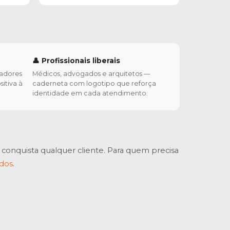
👤 Profissionais liberais
radores
Médicos, advogados e arquitetos —
sitiva à
caderneta com logotipo que reforça
identidade em cada atendimento.
onquista qualquer cliente. Para quem precisa
ados
.