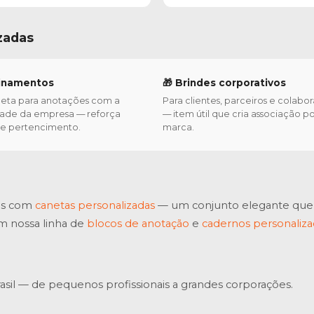
zadas
einamentos
🎁 Brindes corporativos
eta para anotações com a
Para clientes, parceiros e colabo
dade da empresa — reforça
— item útil que cria associação po
a e pertencimento.
marca.
as com
canetas personalizadas
— um conjunto elegante que c
m nossa linha de
blocos de anotação
e
cadernos personaliz
sil — de pequenos profissionais a grandes corporações.