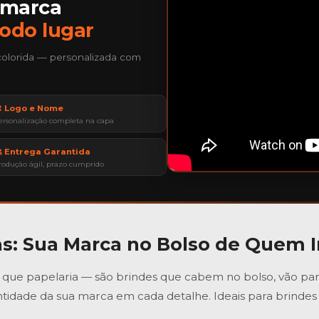
 marca
todo lugar
colorida — personalizada com
 Logo e Nome
ersonalização completa na capa
 Entrega Garantida
rodução ágil, prazo cumprido
as
: Sua Marca no Bolso de Quem 
que papelaria — são brindes que cabem no bolso, vão para r
tidade da sua marca em cada detalhe. Ideais para brindes 