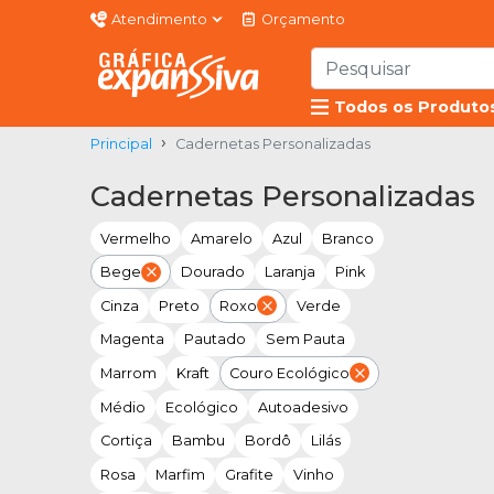
Atendimento
Orçamento
Todos os Produto
Principal
Cadernetas Personalizadas
Cadernetas Personalizadas
Vermelho
Amarelo
Azul
Branco
Bege
Dourado
Laranja
Pink
Cinza
Preto
Roxo
Verde
Magenta
Pautado
Sem Pauta
Marrom
Kraft
Couro Ecológico
Médio
Ecológico
Autoadesivo
Cortiça
Bambu
Bordô
Lilás
Rosa
Marfim
Grafite
Vinho