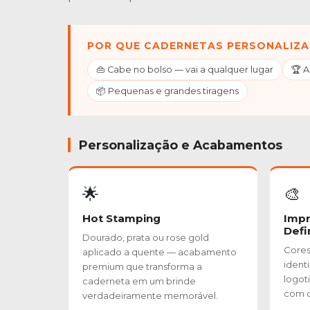
POR QUE CADERNETAS PERSONALIZA
👜 Cabe no bolso — vai a qualquer lugar
🏆 
📦 Pequenas e grandes tiragens
Personalização e Acabamentos
🌟
🎨
Hot Stamping
Impr
Defi
Dourado, prata ou rose gold
Cores 
aplicado a quente — acabamento
ident
premium que transforma a
logoti
caderneta em um brinde
com q
verdadeiramente memorável.