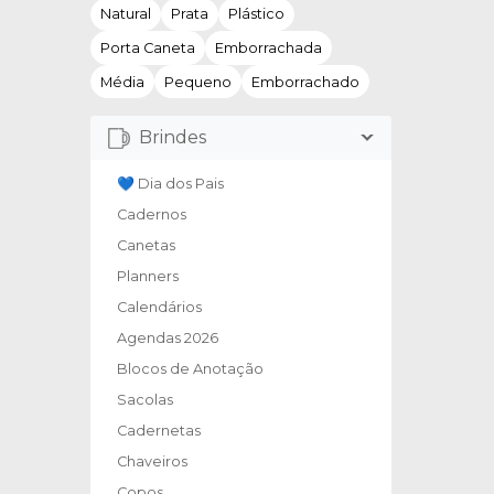
Natural
Prata
Plástico
Porta Caneta
Emborrachada
Média
Pequeno
Emborrachado
Brindes
💙 Dia dos Pais
Cadernos
Canetas
Planners
Calendários
Agendas 2026
Blocos de Anotação
Sacolas
Cadernetas
Chaveiros
Copos