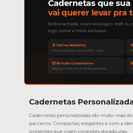
Cadernetas que sua
vai querer levar pra 
Emborrachada, couro ecológico, kraft ou 
logo, nome e miolo exclusivo.
📓 Vários Modelos

Emborrachada, couro, kraft e mais
P
📦 Brinde Corporativo

Ideal para eventos e kits de presente
P
Cadernetas Personalizad
Cadernetas personalizadas são muito mais do 
parceiros. Compactas, elegantes e com a iden
presentes que criam conexões duradouras.