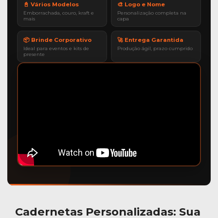
📓 Vários Modelos
🎨 Logo e Nome
Emborrachada, couro, kraft e
Personalização completa na
mais
capa
📦 Brinde Corporativo
🚀 Entrega Garantida
Ideal para eventos e kits de
Produção ágil, prazo cumprido
presente
Cadernetas Personalizadas
: Sua