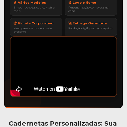
📓 Vários Modelos
🎨 Logo e Nome
Emborrachada, couro, kraft e
Personalização completa na
mais
capa
📦 Brinde Corporativo
🚀 Entrega Garantida
Ideal para eventos e kits de
Produção ágil, prazo cumprido
presente
Cadernetas Personalizadas
: Sua