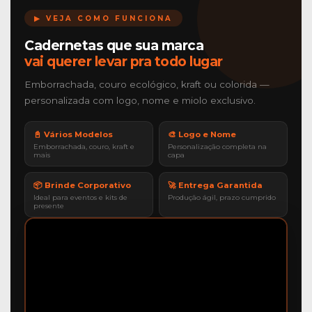
▶ VEJA COMO FUNCIONA
Cadernetas que sua marca
vai querer levar pra todo lugar
Emborrachada, couro ecológico, kraft ou colorida —
personalizada com logo, nome e miolo exclusivo.
📓 Vários Modelos
🎨 Logo e Nome
Emborrachada, couro, kraft e
Personalização completa na
mais
capa
📦 Brinde Corporativo
🚀 Entrega Garantida
Ideal para eventos e kits de
Produção ágil, prazo cumprido
presente