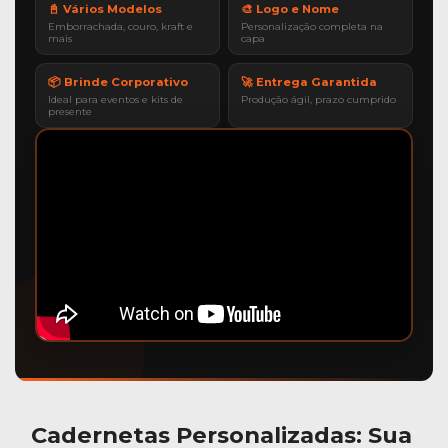
📓 Vários Modelos
🎨 Logo e Nome
Emborrachada, couro, kraft e
Personalização completa na
mais
capa
📦 Brinde Corporativo
🚀 Entrega Garantida
Ideal para eventos e kits de
Produção ágil, prazo cumprido
presente
Cadernetas Personalizadas
: Sua