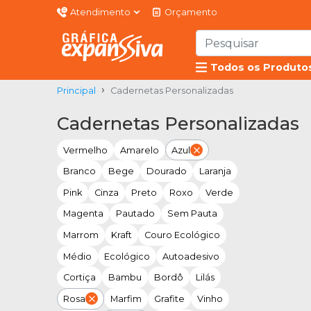
Atendimento
Orçamento
Todos os Produto
Principal
Cadernetas Personalizadas
Cadernetas Personalizadas
Vermelho
Amarelo
Azul
Branco
Bege
Dourado
Laranja
Pink
Cinza
Preto
Roxo
Verde
Magenta
Pautado
Sem Pauta
Marrom
Kraft
Couro Ecológico
Médio
Ecológico
Autoadesivo
Cortiça
Bambu
Bordô
Lilás
Rosa
Marfim
Grafite
Vinho