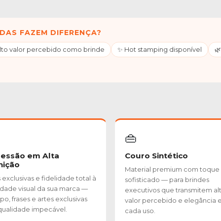
DAS FAZEM DIFERENÇA?
Alto valor percebido como brinde
✨ Hot stamping disponível
🌿
👜
essão em Alta
Couro Sintético
nição
Material premium com toque
exclusivas e fidelidade total à
sofisticado — para brindes
idade visual da sua marca —
executivos que transmitem al
po, frases e artes exclusivas
valor percebido e elegância
ualidade impecável.
cada uso.