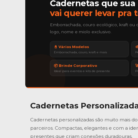
Cadernetas que sua
vai querer levar pra 
Emborrachada, couro ecológico, kraft ou 
logo, nome e miolo exclusivo.
📓 Vários Modelos

Emborrachada, couro, kraft e mais
P
📦 Brinde Corporativo

Ideal para eventos e kits de presente
P
Cadernetas Personalizad
Cadernetas personalizadas são muito mais do 
parceiros. Compactas, elegantes e com a iden
presentes que criam conexões duradouras.