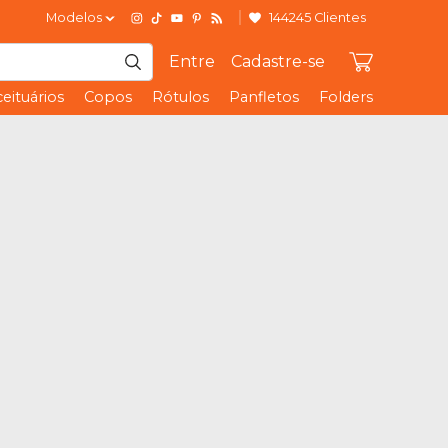
Modelos
144245 Clientes
Entre
Cadastre-se
eituários
Copos
Rótulos
Panfletos
Folders