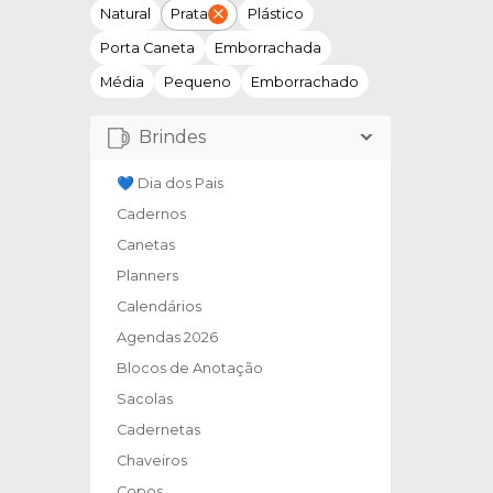
Natural
Prata
Plástico
Porta Caneta
Emborrachada
Média
Pequeno
Emborrachado
Brindes
💙 Dia dos Pais
Cadernos
Canetas
Planners
Calendários
Agendas 2026
Blocos de Anotação
Sacolas
Cadernetas
Chaveiros
Copos