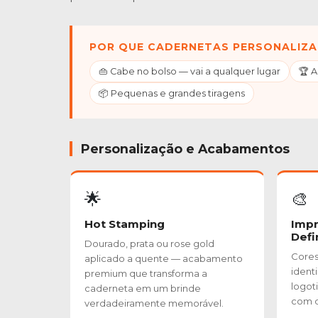
POR QUE CADERNETAS PERSONALIZA
👜 Cabe no bolso — vai a qualquer lugar
🏆 
📦 Pequenas e grandes tiragens
Personalização e Acabamentos
🌟
🎨
Hot Stamping
Impr
Defi
Dourado, prata ou rose gold
Cores 
aplicado a quente — acabamento
ident
premium que transforma a
logoti
caderneta em um brinde
com q
verdadeiramente memorável.