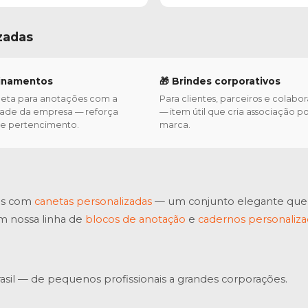
zadas
einamentos
🎁 Brindes corporativos
eta para anotações com a
Para clientes, parceiros e colabo
dade da empresa — reforça
— item útil que cria associação po
a e pertencimento.
marca.
as com
canetas personalizadas
— um conjunto elegante que c
m nossa linha de
blocos de anotação
e
cadernos personaliz
sil — de pequenos profissionais a grandes corporações.