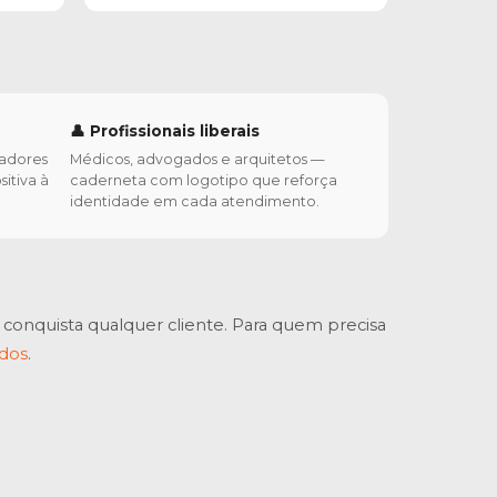
👤 Profissionais liberais
radores
Médicos, advogados e arquitetos —
sitiva à
caderneta com logotipo que reforça
identidade em cada atendimento.
onquista qualquer cliente. Para quem precisa
ados
.