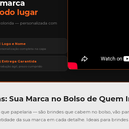
 marca
todo lugar
colorida — personalizada com
 Logo e Nome
ersonalização completa na capa
 Entrega Garantida
rodução ágil, prazo cumprido
as
: Sua Marca no Bolso de Quem 
que papelaria — são brindes que cabem no bolso, vão para r
tidade da sua marca em cada detalhe. Ideais para brindes 